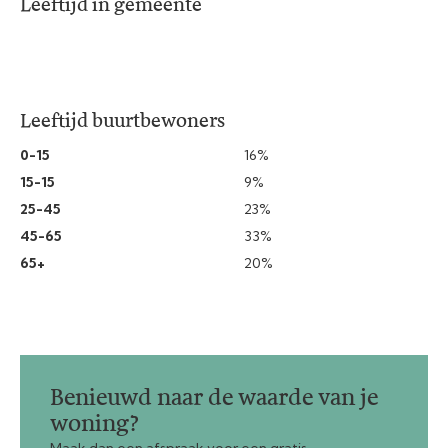
Leeftijd in gemeente
Leeftijd buurtbewoners
0-15
16%
15-15
9%
25-45
23%
45-65
33%
65+
20%
Benieuwd naar de waarde van je
woning?
Maak dan een afspraak voor een gratis