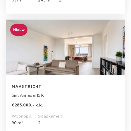
93 m²
245 m²
2
Nieuw
MAASTRICHT
Sint Annadal 15 K
€ 285.000, - k.k.
Woonopp.
Slaapkamers
90 m²
2