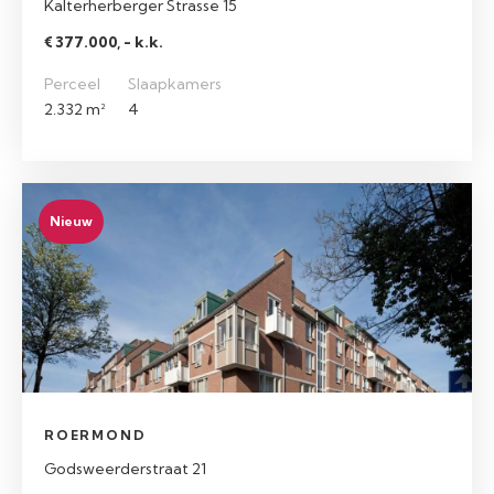
Kalterherberger Strasse 15
€ 377.000, - k.k.
Perceel
Slaapkamers
2.332 m²
4
Nieuw
ROERMOND
Godsweerderstraat 21