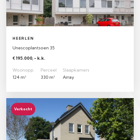
HEERLEN
Unescoplantsoen 35
€ 195.000, - k.k.
Woonopp.
Perceel
Slaapkamers
124 m²
330 m²
Array
Verkocht