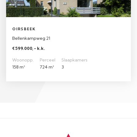
OIRSBEEK
Bellenkampweg 21
€ 599.000, - k.k.
Woonopp.
Perceel
Slaapkamers
158 m²
724 m²
3