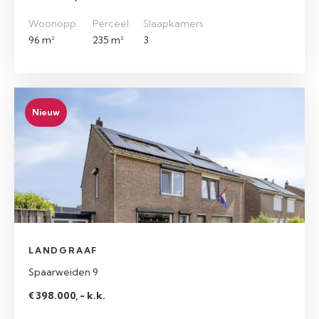
Woonopp.
Perceel
Slaapkamers
96 m²
235 m²
3
Nieuw
LANDGRAAF
Spaarweiden 9
€ 398.000, - k.k.