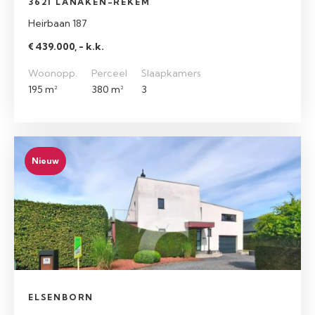
3621 LANAKEN-REKEM
Heirbaan 187
€ 439.000, - k.k.
Woonopp.
Perceel
Slaapkamers
195 m²
380 m²
3
Nieuw
ELSENBORN