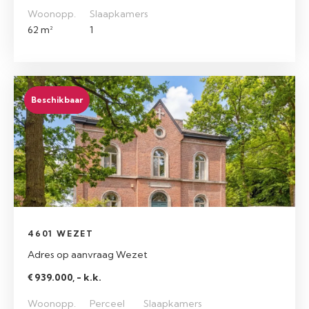
Woonopp.
Slaapkamers
62 m²
1
Beschikbaar
4601 WEZET
Adres op aanvraag Wezet
€ 939.000, - k.k.
Woonopp.
Perceel
Slaapkamers