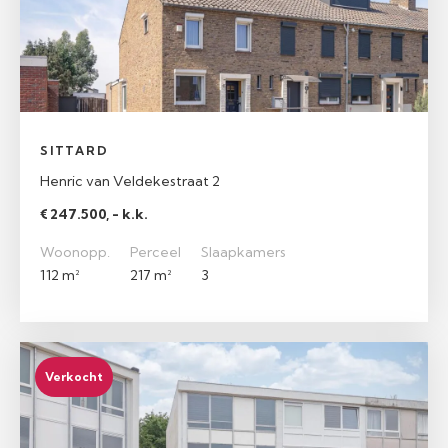
SITTARD
Henric van Veldekestraat 2
€ 247.500, - k.k.
Woonopp.
Perceel
Slaapkamers
112 m²
217 m²
3
Verkocht