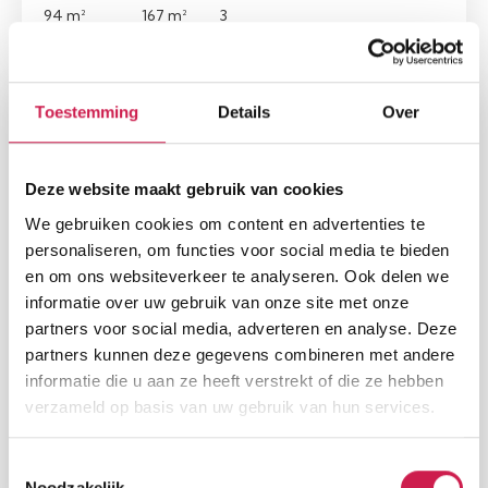
94 m²
167 m²
3
Toestemming
Details
Over
Nieuw
Deze website maakt gebruik van cookies
We gebruiken cookies om content en advertenties te
personaliseren, om functies voor social media te bieden
en om ons websiteverkeer te analyseren. Ook delen we
informatie over uw gebruik van onze site met onze
partners voor social media, adverteren en analyse. Deze
NEU-MORESNET
partners kunnen deze gegevens combineren met andere
Waldweg 19
informatie die u aan ze heeft verstrekt of die ze hebben
€ 444.000, - k.k.
verzameld op basis van uw gebruik van hun services.
Woonopp.
Perceel
Slaapkamers
Toestemmingsselectie
145 m²
2.764 m²
3
Noodzakelijk