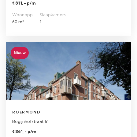
€ 811, - p/m
Woonopp.
Slaapkamers
60 m²
1
Nieuw
ROERMOND
Begijnhofstraat 61
€ 861, - p/m