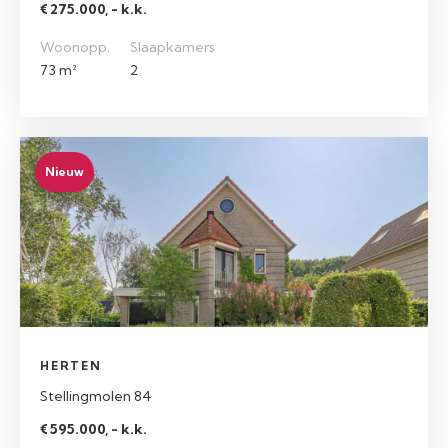
€ 275.000, - k.k.
Woonopp.
Slaapkamers
73 m²
2
Nieuw
HERTEN
Stellingmolen 84
€ 595.000, - k.k.