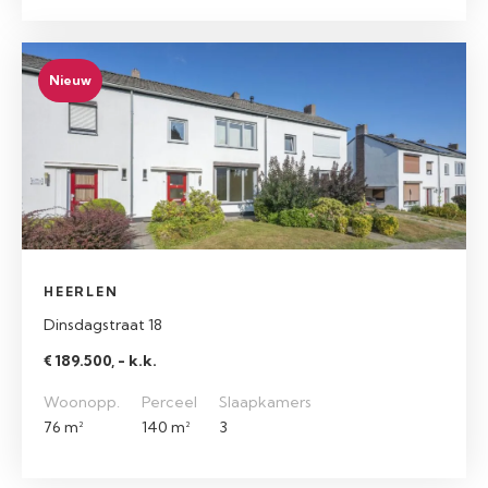
Nieuw
HEERLEN
Dinsdagstraat 18
€ 189.500, - k.k.
Woonopp.
Perceel
Slaapkamers
76 m²
140 m²
3