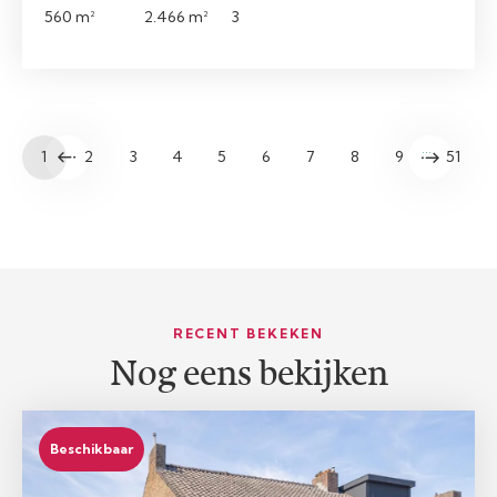
560 m²
2.466 m²
3
…
1
2
3
4
5
6
7
8
9
51
RECENT BEKEKEN
Nog eens bekijken
Beschikbaar