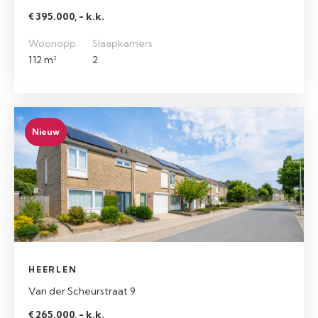
€ 395.000, - k.k.
Woonopp.
Slaapkamers
112 m²
2
Nieuw
HEERLEN
Van der Scheurstraat 9
€ 265.000, - k.k.