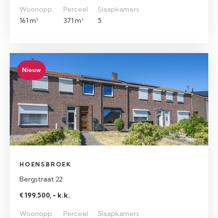
Woonopp.
Perceel
Slaapkamers
161 m²
371 m²
5
Nieuw
HOENSBROEK
Bergstraat 22
€ 199.500, - k.k.
Woonopp.
Perceel
Slaapkamers