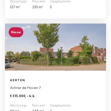
Woonopp.
Perceel
Slaapkamers
127 m²
235 m²
5
Nieuw
HERTEN
Achter de Hoven 7
€ 315.000, - k.k.
Woonopp.
Perceel
Slaapkamers