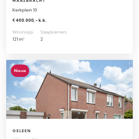
MAASBRACHT
Kerkplein 10
€ 400.000, - k.k.
Woonopp.
Slaapkamers
121 m²
2
Nieuw
GELEEN