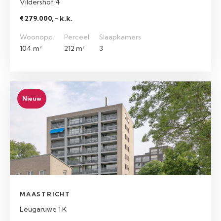
Vildershof 4
€ 279.000, - k.k.
Woonopp.
Perceel
Slaapkamers
104 m²
212 m²
3
Nieuw
MAASTRICHT
Leugaruwe 1 K