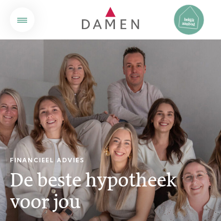
bekijk
aanbod
FINANCIEEL ADVIES
De beste hypotheek
voor jou