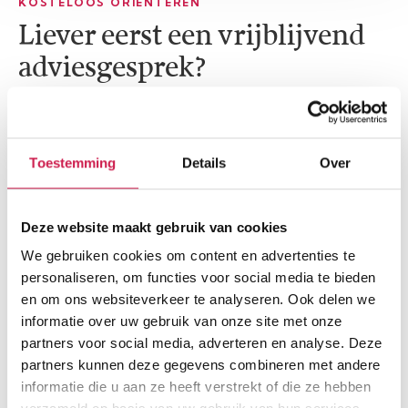
KOSTELOOS ORIËNTEREN
Liever eerst een vrijblijvend
adviesgesprek?
We begrijpen dat je je eerst graag wil oriënteren en laten
informeren over je mogelijkheden bij het afsluiten van een
hypotheek. Daarom bieden we bij Damen altijd de
Toestemming
Details
Over
mogelijkheid om eerst kosteloos een oriënterend
kennismakingsgesprek te plannen. Tijdens dit gesprek
komen we bij je langs en kijken we goed naar jouw financiële
Deze website maakt gebruik van cookies
situatie. We maken een inschatting van welk bedrag je bij
benadering zou kunnen lenen en welke maandlasten daarbij
We gebruiken cookies om content en advertenties te
horen. Daarnaast willen we je graag leren kennen. Want hoe
personaliseren, om functies voor social media te bieden
meer we van jou weten, hoe beter we je kunnen adviseren.
en om ons websiteverkeer te analyseren. Ook delen we
Ben je bijvoorbeeld starter of ZZP’er? Dan is er meer mogelijk
informatie over uw gebruik van onze site met onze
dan je denkt.
partners voor social media, adverteren en analyse. Deze
partners kunnen deze gegevens combineren met andere
informatie die u aan ze heeft verstrekt of die ze hebben