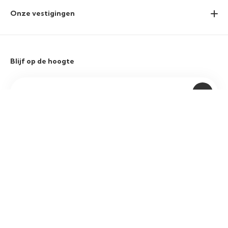
Onze vestigingen
Blijf op de hoogte
Ik ga akkoord met de
privacyvoorwaarden
Sitemap
Privacyverklaring
Cookieverklaring