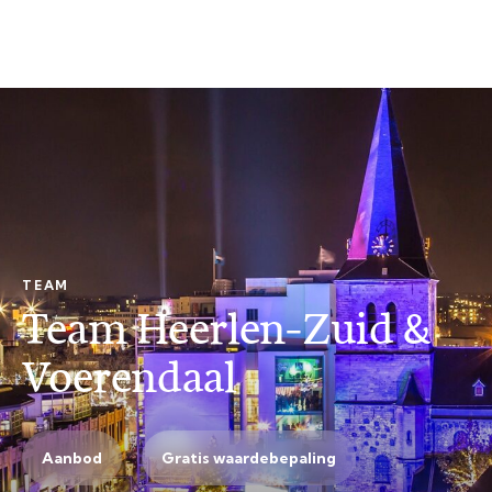
TEAM
Team Heerlen-Zuid &
Voerendaal
Aanbod
Gratis waardebepaling