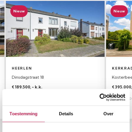
Nieuw
Nieuw
HEERLEN
KERKRA
Dinsdagstraat 18
Kosterbe
€ 189.500, - k.k.
€ 395.000,
Woonopp.
Perceel
Slaapkamers
Woonopp
76 m²
140 m²
3
112 m²
Toestemming
Details
Over