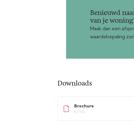
Benieuwd naa
van je woning
Maak dan een afspra
waardebepaling zon
Downloads
Brochure
6571kb