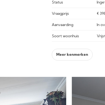
Status
Inget
Vraagprijs
Aanvaarding
In o
Soort woonhuis
Vrij
Meer kenmerken