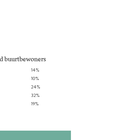
jd buurtbewoners
14%
10%
24%
32%
19%