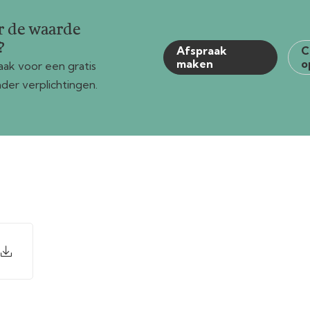
r de waarde
?
Afspraak
C
maken
o
ak voor een gratis
der verplichtingen.