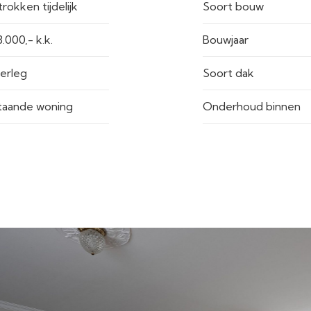
rokken tijdelijk
Soort bouw
€ 398.000,- k.k.
Bouwjaar
verleg
Soort dak
staande woning
Onderhoud binnen