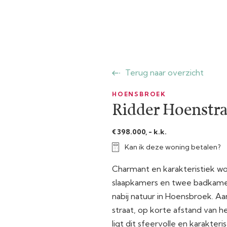
Terug naar overzicht
HOENSBROEK
Ridder Hoenstra
€ 398.000, - k.k.
Kan ik deze woning betalen?
Charmant en karakteristiek wo
slaapkamers en twee badkamer
nabij natuur in Hoensbroek. Aa
straat, op korte afstand van h
ligt dit sfeervolle en karakter