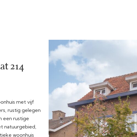
at 214
onhuis met vijf
s, rustig gelegen
n een rustige
et natuurgebied,
istieke woonhuis