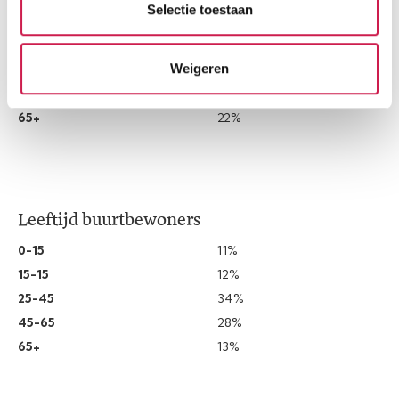
Selectie toestaan
0-15
13%
15-15
11%
Weigeren
25-45
24%
45-65
31%
65+
22%
Leeftijd buurtbewoners
0-15
11%
15-15
12%
25-45
34%
45-65
28%
65+
13%