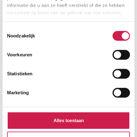
informatie die u aan ze heeft verstrekt of die ze hebben
verzameld op basis van uw gebruik van hun services.
STATISTIEKEN
Cijfers voor de wijk
Toestemmingsselectie
Noodzakelijk
Voorkeuren
Burgerlijke staat
Statistieken
Gehuwd
210
Ongehuwd
595
Gescheiden
170
Marketing
Verweduwd
30
Alles toestaan
Leeftijd in gemeente