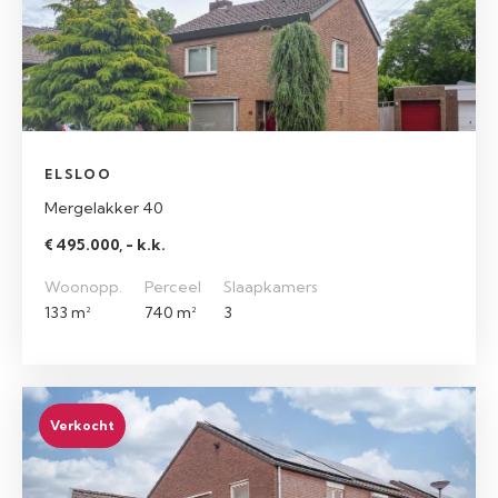
ELSLOO
Mergelakker 40
€ 495.000, - k.k.
Woonopp.
Perceel
Slaapkamers
133 m²
740 m²
3
Verkocht