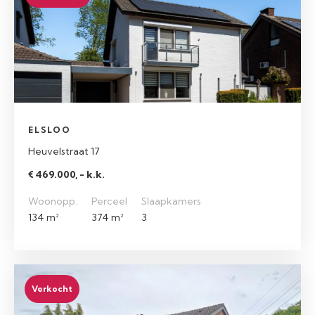
ELSLOO
Heuvelstraat 17
€ 469.000, - k.k.
Woonopp.
Perceel
Slaapkamers
134 m²
374 m²
3
Verkocht