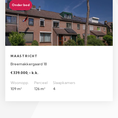
Onder bod
MAASTRICHT
Breemakkergaard 18
€ 339.000, - k.k.
Woonopp.
Perceel
Slaapkamers
109 m²
126 m²
4