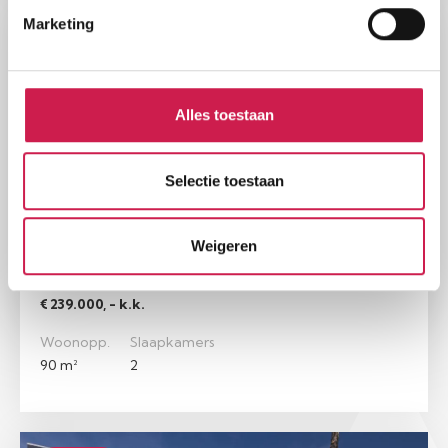
Marketing
Beschikbaar
Alles toestaan
Selectie toestaan
MAASTRICHT
Weigeren
Aureliushof 107 F
€ 239.000, - k.k.
Woonopp.
Slaapkamers
90 m²
2