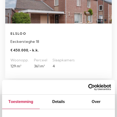
ELSLOO
Eeckersteghe 18
€ 450.000, - k.k.
Woonopp.
Perceel
Slaapkamers
129 m²
361 m²
4
Toestemming
Details
Over
RECENT BEKEKEN