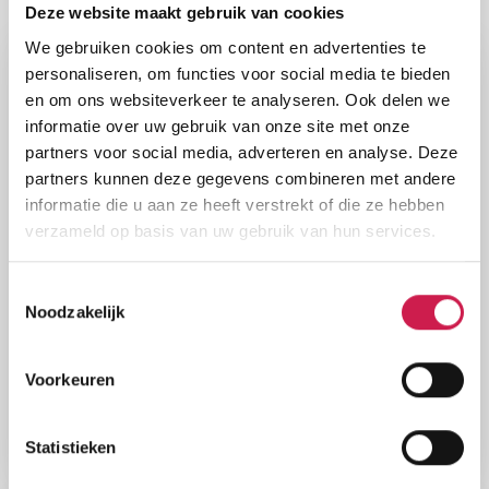
Nog eens bekijken
Deze website maakt gebruik van cookies
We gebruiken cookies om content en advertenties te
personaliseren, om functies voor social media te bieden
Onder bod
en om ons websiteverkeer te analyseren. Ook delen we
informatie over uw gebruik van onze site met onze
partners voor social media, adverteren en analyse. Deze
partners kunnen deze gegevens combineren met andere
informatie die u aan ze heeft verstrekt of die ze hebben
verzameld op basis van uw gebruik van hun services.
Toestemmingsselectie
MAASTRICHT
Noodzakelijk
Cupidohof 14
€ 419.000, - k.k.
Voorkeuren
Woonopp.
Perceel
Slaapkamers
151 m²
160 m²
3
Statistieken