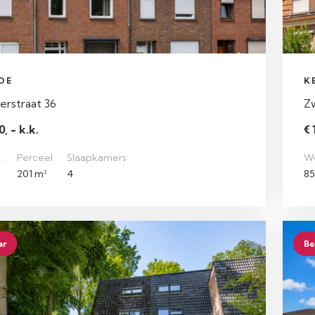
DE
K
rstraat 36
Zw
, - k.k.
€ 
.
Perceel
Slaapkamers
W
201 m²
4
85
ar
Be