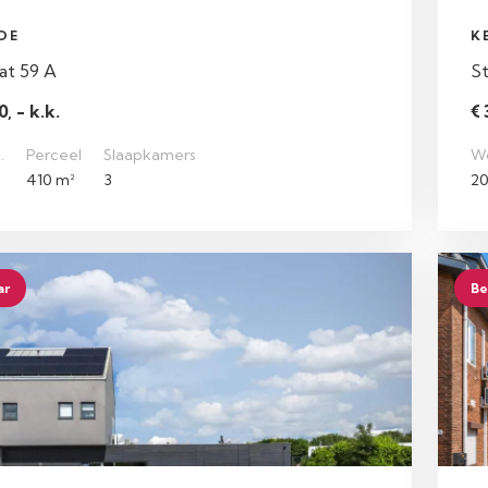
DE
K
at 59 A
St
, - k.k.
€ 
.
Perceel
Slaapkamers
W
410 m²
3
20
ar
Be