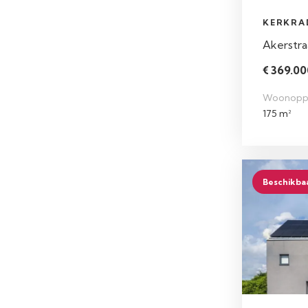
KERKRA
Akerstra
€ 369.000
Woonopp
175 m²
Beschikba