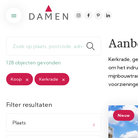
Aanb
Kerkrade, gel
128 objecten gevonden
om het indru
mijnbouwtrad
Koop
Kerkrade
voorzieninge
Filter resultaten
Nieuw
Plaats