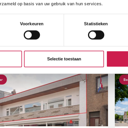
erzameld op basis van uw gebruik van hun services.
DE
K
hofstraat 20
Ei
Voorkeuren
Statistieken
, - k.k.
€ 
.
Perceel
Slaapkamers
W
470 m²
4
15
Selectie toestaan
ar
Be