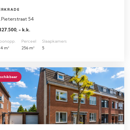
ERKRADE
.Pieterstraat 54
327.500, - k.k.
oonopp.
Perceel
Slaapkamers
4 m²
256 m²
5
schikbaar