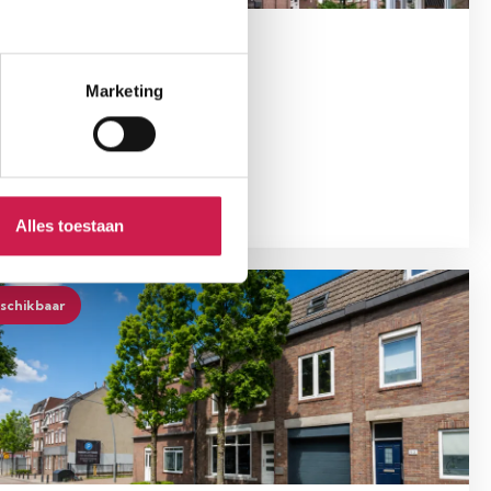
ERKRADE
nderstraat 15 A
Marketing
300.000, - k.k.
oonopp.
Slaapkamers
1 m²
2
Alles toestaan
schikbaar