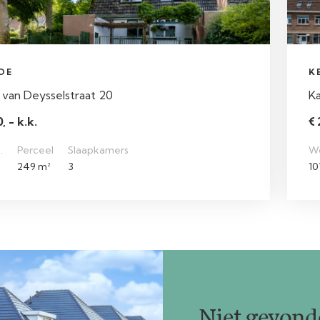
DE
K
 van Deysselstraat 20
K
, - k.k.
€ 
.
Perceel
Slaapkamers
W
249 m²
3
10
Niet gevonde