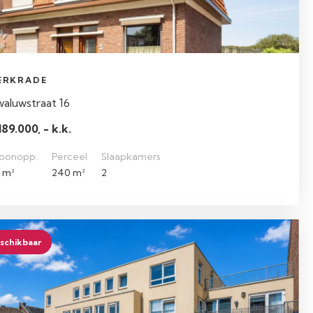
ERKRADE
aluwstraat 16
189.000, - k.k.
oonopp.
Perceel
Slaapkamers
 m²
240 m²
2
schikbaar