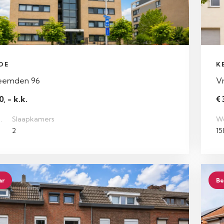
DE
K
eemden 96
Vr
, - k.k.
€ 
.
Slaapkamers
W
2
15
ar
Be