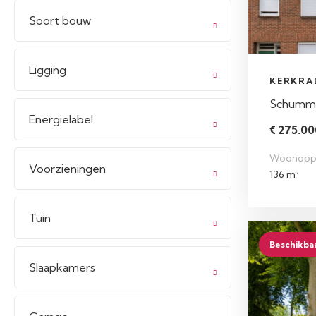
Soort bouw
Ligging
KERKRA
Schumme
Energielabel
€ 275.000
Woonopp
Voorzieningen
136 m²
Tuin
Beschikba
Slaapkamers