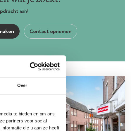
pdracht
aan!
nmaken
Contact opnemen
Over
schikbaar
 media te bieden en om ons
ze partners voor social
nformatie die u aan ze heeft