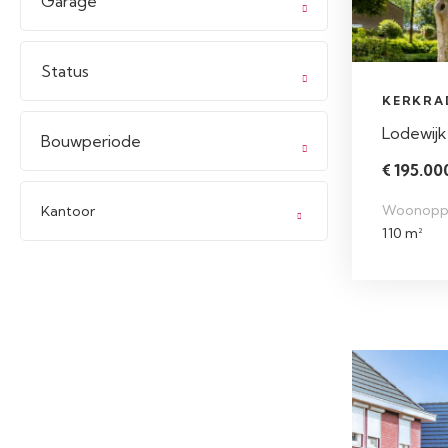
Garage
Status
KERKRA
Lodewijk
Bouwperiode
€ 195.000
Woonopp
Kantoor
110 m²