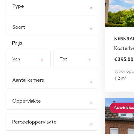
Type
Soort
KERKRA
Prijs
Kosterb
Van
Tot
€ 395.000
Woonopp
112 m²
Aantal kamers
Oppervlakte
Beschikba
Perceeloppervlakte