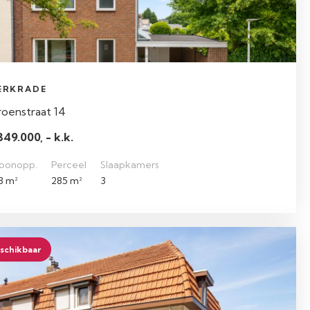
ERKRADE
oenstraat 14
349.000, - k.k.
oonopp.
Perceel
Slaapkamers
8 m²
285 m²
3
schikbaar