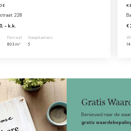
DE
K
rstraat 228
Ba
, - k.k.
€ 
.
Perceel
Slaapkamers
W
803 m²
5
14
Gratis Waar
Benieuwd naar de waar
gratis waardebepalin