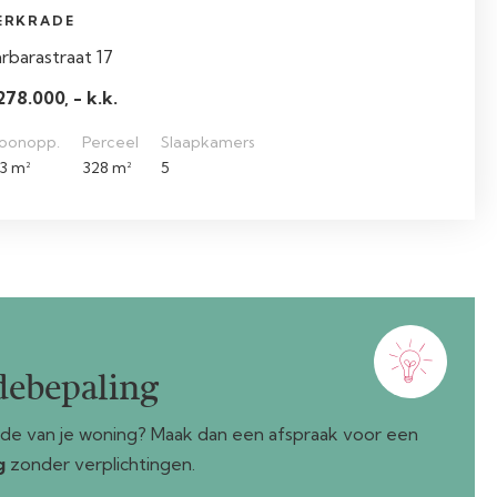
ERKRADE
rbarastraat 17
278.000, - k.k.
oonopp.
Perceel
Slaapkamers
3 m²
328 m²
5
debepaling
de van je woning? Maak dan een afspraak voor een
g
zonder verplichtingen.