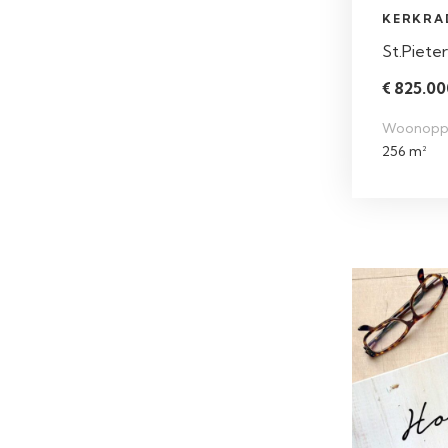
KERKRA
St.Piete
€ 825.000
Woonopp
256 m²