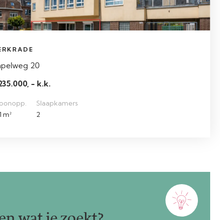
ERKRADE
apelweg 20
235.000, - k.k.
oonopp.
Slaapkamers
1 m²
2
n wat je zoekt?