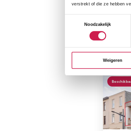
verstrekt of die ze hebben v
KERKRA
Toestemmingsselectie
Winseler
Noodzakelijk
€ 475.000
Woonopp
139 m²
Weigeren
Beschikba