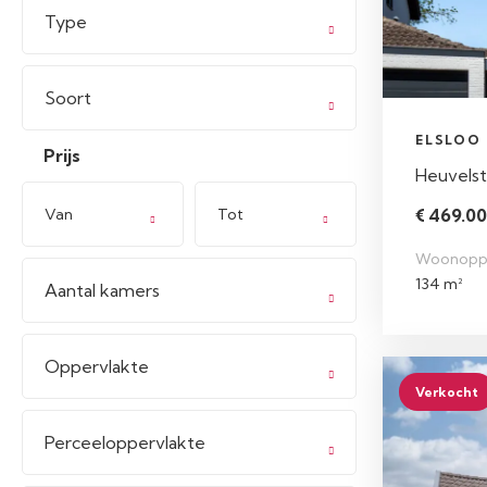
Type
Soort
ELSLOO
Prijs
Heuvelst
Van
Tot
€ 469.000
Woonopp
134 m²
Aantal kamers
Oppervlakte
Verkocht
Perceeloppervlakte