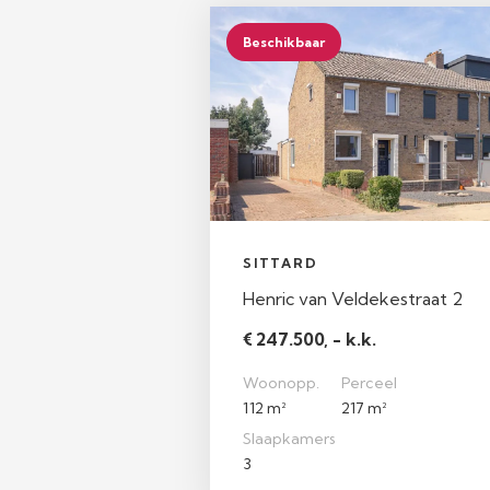
Beschikbaar
SITTARD
Henric van Veldekestraat 2
€ 247.500, - k.k.
Woonopp.
Perceel
112 m²
217 m²
Slaapkamers
3