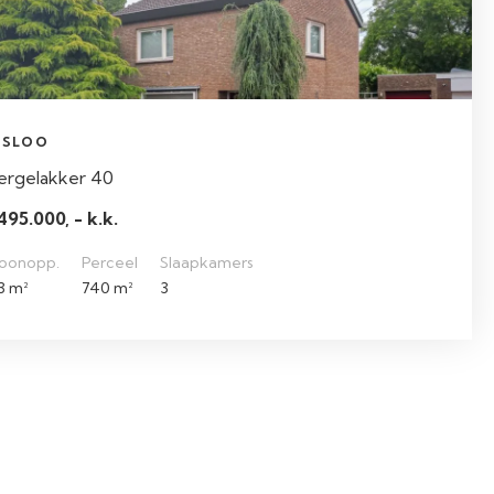
LSLOO
ergelakker 40
495.000, - k.k.
oonopp.
Perceel
Slaapkamers
3 m²
740 m²
3