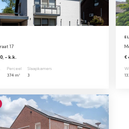
E
raat 17
M
, - k.k.
€ 
.
Perceel
Slaapkamers
W
374 m²
3
13