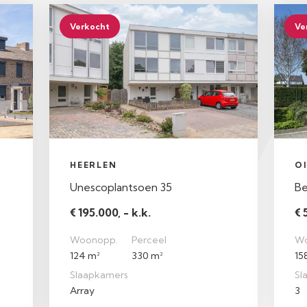
Verkocht
Ve
HEERLEN
O
Unescoplantsoen 35
Be
€ 195.000, - k.k.
€ 
Woonopp.
Perceel
Wo
124 m²
330 m²
15
Slaapkamers
Sl
Array
3