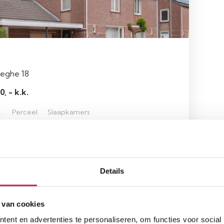
teghe 18
, - k.k.
.
Perceel
Slaapkamers
361 m²
4
Details
 van cookies
ent en advertenties te personaliseren, om functies voor social