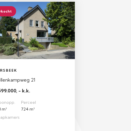
rkocht
IRSBEEK
llenkampweg 21
599.000, - k.k.
onopp.
Perceel
8 m²
724 m²
aapkamers