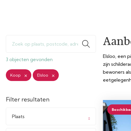
Aanb
Elsloo, een 
3 objecten gevonden
zijn schilde
bewoners als
Koop
Elsloo
eetgelegen
Filter resultaten
Beschikba
Plaats