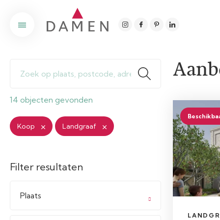
Aanb
14 objecten gevonden
Beschikba
Koop
Landgraaf
Filter resultaten
Plaats
LANDGR