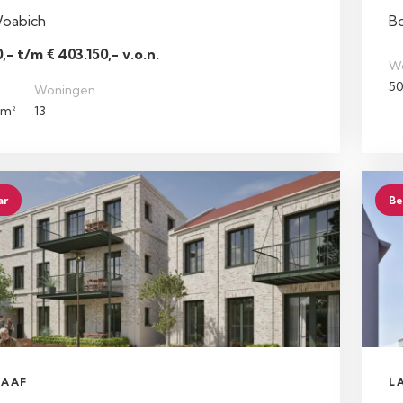
Woabich
B
,- t/m € 403.150,- v.o.n.
W
50
.
Woningen
 m²
13
ar
Be
AAF
L