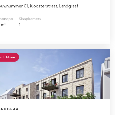
ouwnummer 01, Kloosterstraat, Landgraaf
oonopp.
Slaapkamers
 m²
1
schikbaar
ANDGRAAF