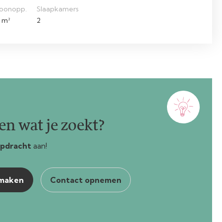
oonopp.
Slaapkamers
 m²
2
n wat je zoekt?
pdracht
aan!
nmaken
Contact opnemen