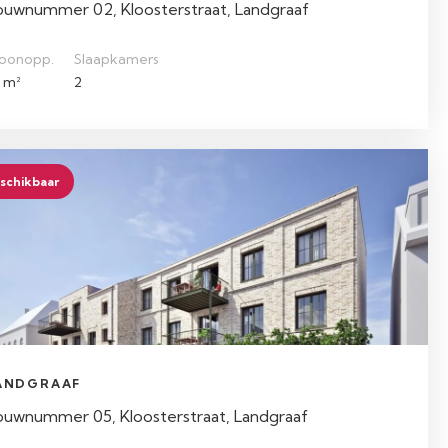
ouwnummer 02, Kloosterstraat, Landgraaf
oonopp.
Slaapkamers
 m²
2
schikbaar
ANDGRAAF
ouwnummer 05, Kloosterstraat, Landgraaf