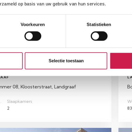
erzameld op basis van uw gebruik van hun services.
ar
Be
Voorkeuren
Statistieken
Selectie toestaan
AAF
L
er 08, Kloosterstraat, Landgraaf
B
.
Slaapkamers
W
2
83