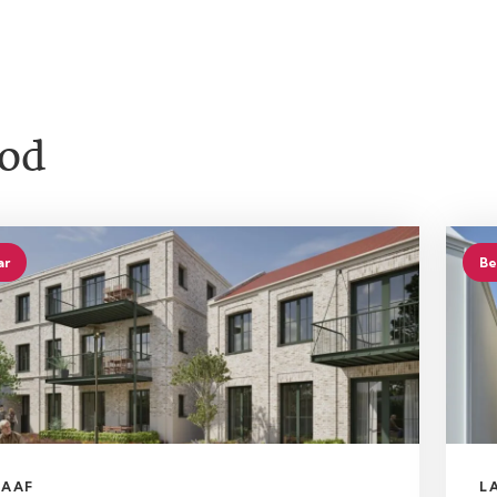
od
ar
Be
AAF
L