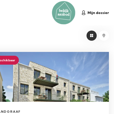
bekijk
Mijn dossier
aanbod
schikbaar
ANDGRAAF