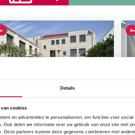
ar
Be
Details
AAF
L
er 06, Kloosterstraat, Landgraaf
B
 van cookies
.
Slaapkamers
W
ent en advertenties te personaliseren, om functies voor social
2
85
. Ook delen we informatie over uw gebruik van onze site met on
e. Deze partners kunnen deze gegevens combineren met andere i