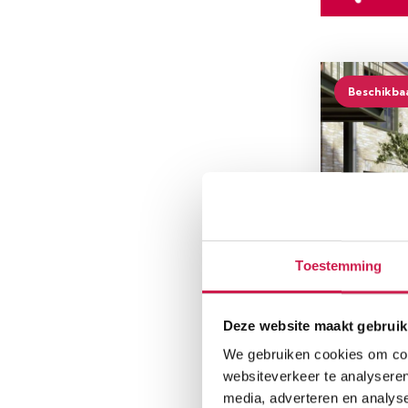
Beschikba
Toestemming
LANDGR
Bouwnumm
Deze website maakt gebruik
Woonopp
We gebruiken cookies om cont
87 m²
websiteverkeer te analyseren
media, adverteren en analys