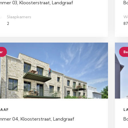
er 03, Kloosterstraat, Landgraaf
B
.
Slaapkamers
W
2
87
ar
Be
AAF
L
er 04, Kloosterstraat, Landgraaf
B