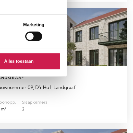
schikbaar
Marketing
Alles toestaan
ANDGRAAF
ouwnummer 09, D’r Hof, Landgraaf
oonopp.
Slaapkamers
 m²
2