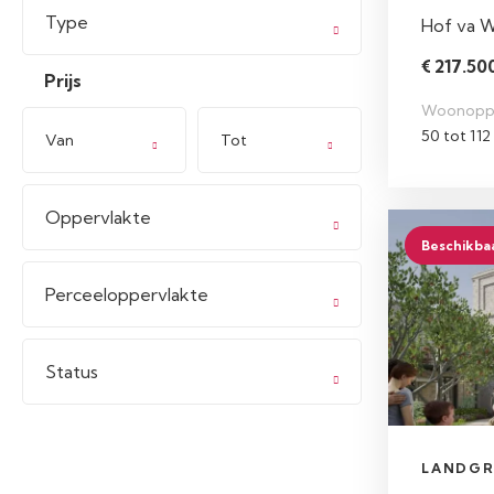
Type
Hof va 
€ 217.500
Prijs
Woonopp
50 tot 112
Van
Tot
Oppervlakte
Beschikba
Perceeloppervlakte
Status
LANDGR