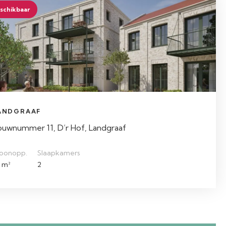
schikbaar
ANDGRAAF
ouwnummer 11, D’r Hof, Landgraaf
oonopp.
Slaapkamers
 m²
2