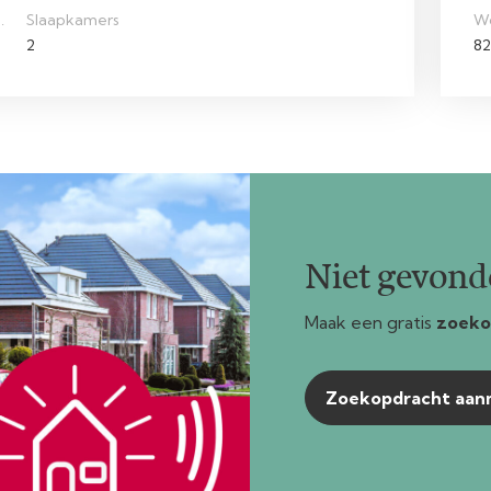
.
Slaapkamers
W
2
82
Niet gevonde
Maak een gratis
zoeko
Zoekopdracht aa