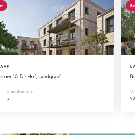
ar
Be
AAF
L
er 10, D’r Hof, Landgraaf
B
.
Slaapkamers
W
2
93