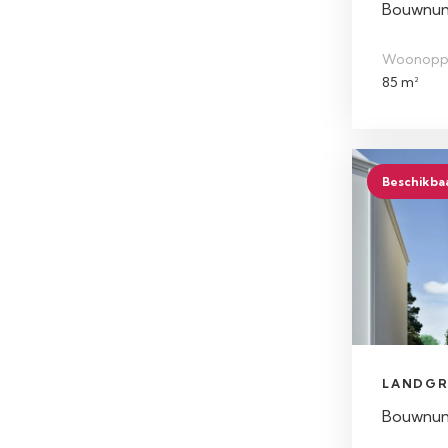
Bouwnumm
Woonopp
85 m²
Beschikba
LANDGR
Bouwnumm