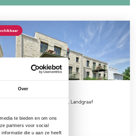
schikbaar
Over
ANDGRAAF
ouwnummer 07, Kloosterstraat, Landgraaf
oonopp.
Slaapkamers
 media te bieden en om ons
 m²
2
ze partners voor social
nformatie die u aan ze heeft