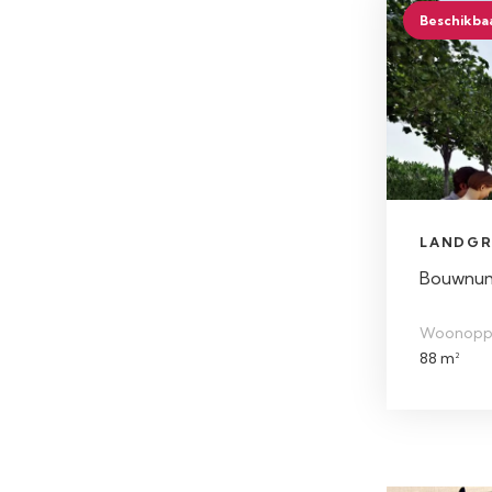
Beschikba
LANDGR
Bouwnumm
Woonopp
88 m²