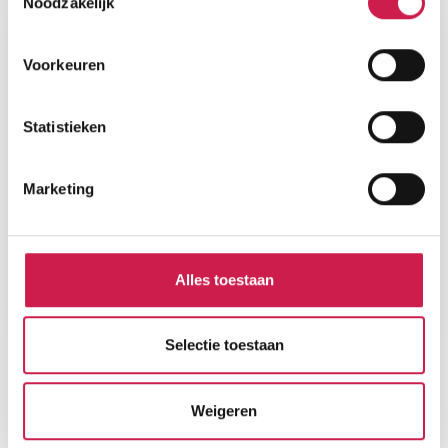
Plattegronden
Noodzakelijk
Voorkeuren
Statistieken
Marketing
Alles toestaan
Selectie toestaan
STATISTIEKEN
Weigeren
Cijfers voor de wijk