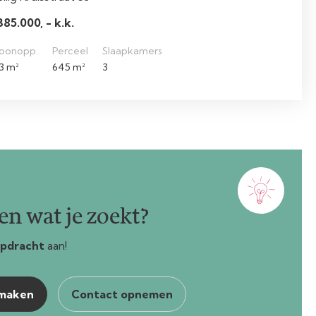
385.000, - k.k.
oonopp.
Perceel
Slaapkamers
3 m²
645 m²
3
n wat je zoekt?
pdracht
aan!
nmaken
Contact opnemen