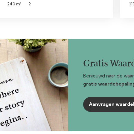
240 m²
2
11
Gratis Waar
Benieuwd naar de waar
gratis waardebepalin
Aanvragen waarde