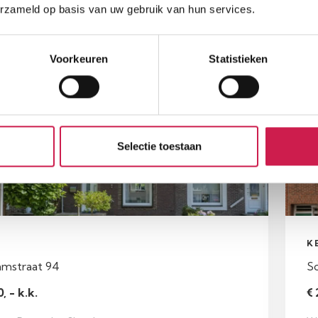
erzameld op basis van uw gebruik van hun services.
.
Slaapkamers
W
2
84
Voorkeuren
Statistieken
ar
Be
Selectie toestaan
N
K
amstraat 94
S
, - k.k.
€ 