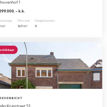
chovenhof 1
299.000, - k.k.
oonopp.
Perceel
Slaapkamers
3 m²
169 m²
4
schikbaar
REVENBICHT
ilig Kruisstraat 53