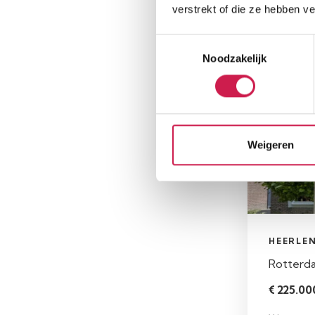
verstrekt of die ze hebben v
Woonopp
75 m²
Toestemmingsselectie
Noodzakelijk
Beschikba
Weigeren
HEERLE
Rotterd
€ 225.000