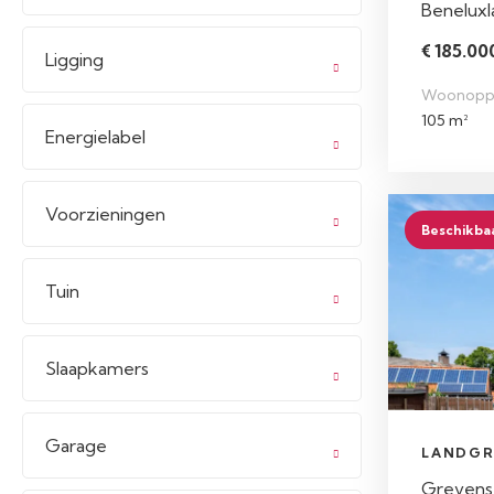
Beneluxl
€ 185.000
Ligging
Woonopp
105 m²
Energielabel
Voorzieningen
Beschikba
Tuin
Slaapkamers
Garage
LANDGR
Grevens