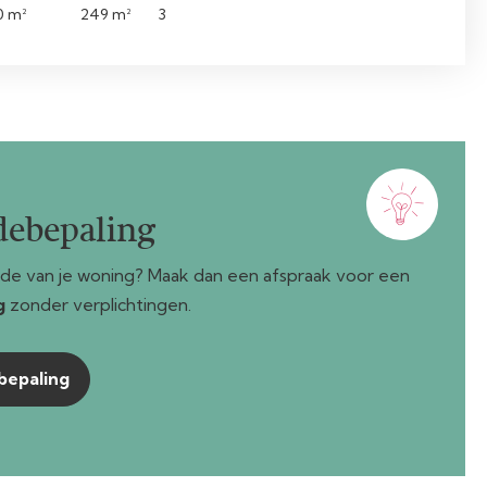
0 m²
249 m²
3
debepaling
de van je woning? Maak dan een afspraak voor een
g
zonder verplichtingen.
bepaling