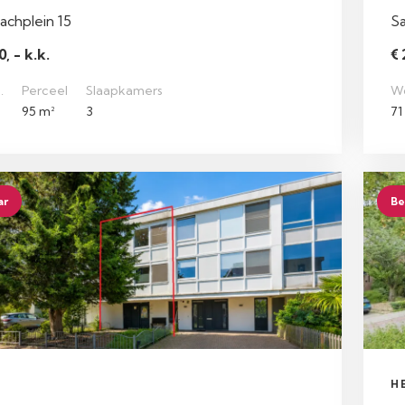
achplein 15
Sa
, - k.k.
€ 
.
Perceel
Slaapkamers
W
95 m²
3
71
ar
Be
N
H