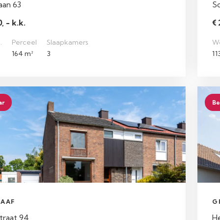
aan 63
S
, - k.k.
€ 
.
Perceel
Slaapkamers
W
164 m²
3
11
ar
Be
AAF
G
traat 94
He