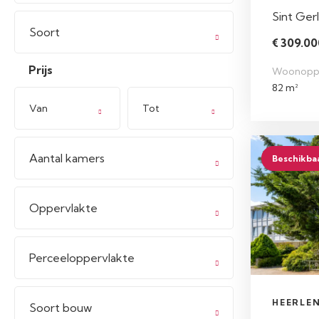
Sint Gerl
Soort
€ 309.000
Prijs
Woonopp
82 m²
Van
Tot
Aantal kamers
Beschikba
Oppervlakte
Perceeloppervlakte
HEERLE
Soort bouw