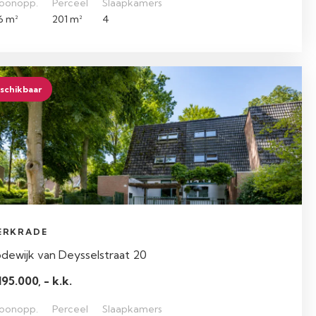
oonopp.
Perceel
Slaapkamers
6 m²
201 m²
4
schikbaar
ERKRADE
dewijk van Deysselstraat 20
195.000, - k.k.
oonopp.
Perceel
Slaapkamers