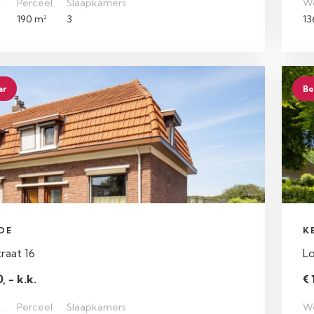
.
Perceel
Slaapkamers
W
190 m²
3
13
ar
Be
DE
K
raat 16
Lo
, - k.k.
€ 
.
Perceel
Slaapkamers
W