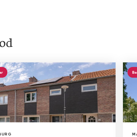
od
ar
Be
BURG
M