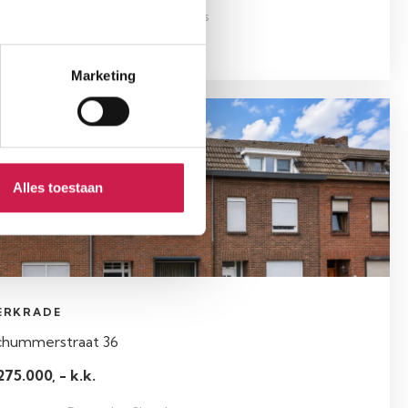
oonopp.
Perceel
Slaapkamers
 m²
128 m²
3
Marketing
schikbaar
Alles toestaan
ERKRADE
chummerstraat 36
275.000, - k.k.