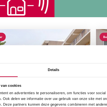
ar
Be
Details
 van cookies
N
M
nlaan 213
H
ent en advertenties te personaliseren, om functies voor social
. Ook delen we informatie over uw gebruik van onze site met on
, - k.k.
€ 
e. Deze partners kunnen deze gegevens combineren met andere i