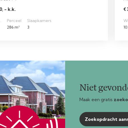
, - k.k.
€ 
.
Perceel
Slaapkamers
W
286 m²
3
10
Niet gevonde
Maak een gratis
zoeko
Zoekopdracht aa