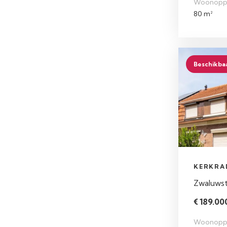
Woonopp
80 m²
Beschikba
KERKRA
Zwaluwst
€ 189.000
Woonopp