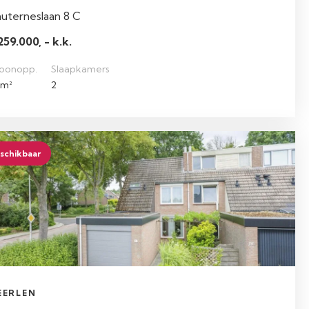
uterneslaan 8 C
259.000, - k.k.
oonopp.
Slaapkamers
 m²
2
schikbaar
EERLEN