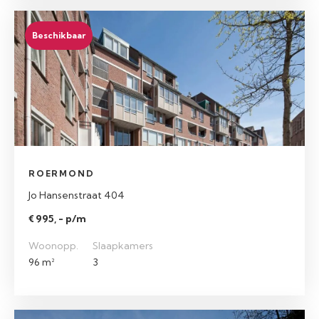
Beschikbaar
ROERMOND
Jo Hansenstraat 404
€ 995, - p/m
Woonopp.
Slaapkamers
96 m²
3