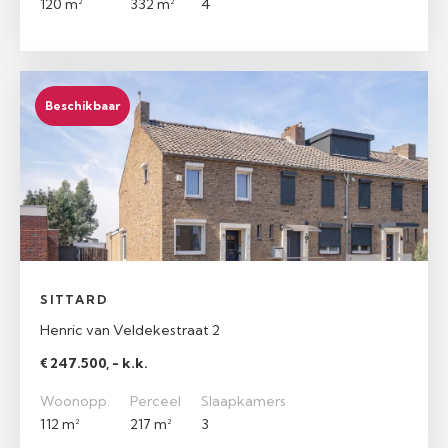
120 m²
332 m²
4
Beschikbaar
SITTARD
Henric van Veldekestraat 2
€ 247.500, - k.k.
Woonopp.
Perceel
Slaapkamers
112 m²
217 m²
3