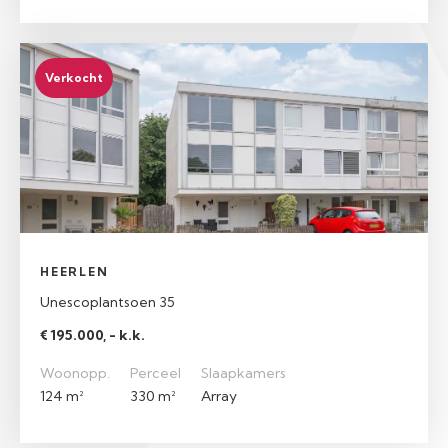
Verkocht
HEERLEN
Unescoplantsoen 35
€ 195.000, - k.k.
Woonopp.
Perceel
Slaapkamers
124 m²
330 m²
Array