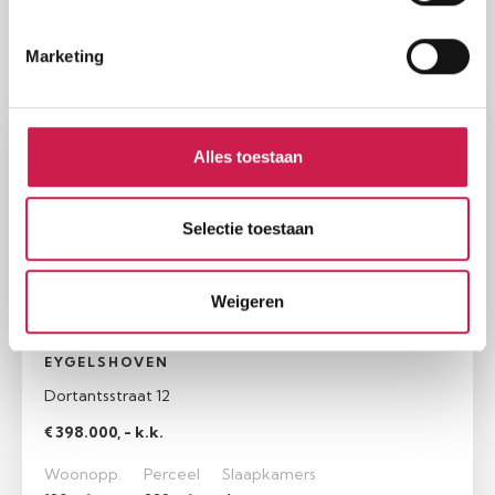
RECENT BEKEKEN
Marketing
Nog eens bekijken
Onder bod
Alles toestaan
Selectie toestaan
Weigeren
EYGELSHOVEN
Dortantsstraat 12
€ 398.000, - k.k.
Woonopp.
Perceel
Slaapkamers