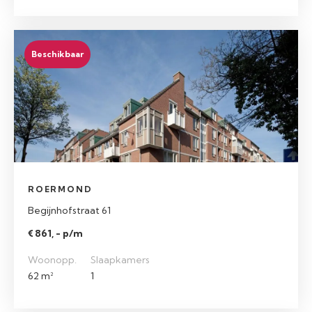
Beschikbaar
ROERMOND
Begijnhofstraat 61
€ 861, - p/m
Woonopp.
Slaapkamers
62 m²
1