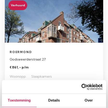
Verhuurd
ROERMOND
Godsweerderstraat 27
€ 861, - p/m
Woonopp.
Slaapkamers
60 m²
1
Toestemming
Details
Over
Verhuurd