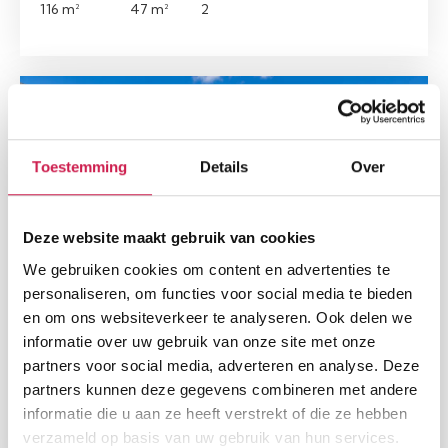
116 m²
47 m²
2
Open huis op 07-08-2026 14:30 tot 15:30
Toestemming
Details
Over
Deze website maakt gebruik van cookies
We gebruiken cookies om content en advertenties te
personaliseren, om functies voor social media te bieden
MAASTRICHT
en om ons websiteverkeer te analyseren. Ook delen we
Wilhelminasingel 106 C 04
informatie over uw gebruik van onze site met onze
partners voor social media, adverteren en analyse. Deze
€ 369.000, - k.k.
partners kunnen deze gegevens combineren met andere
Woonopp.
Slaapkamers
informatie die u aan ze heeft verstrekt of die ze hebben
57 m²
2
verzameld op basis van uw gebruik van hun services.