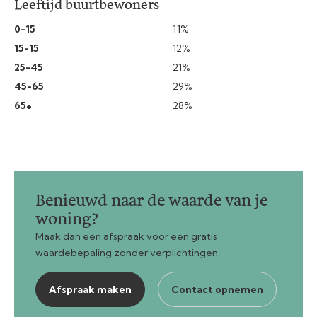
Leeftijd buurtbewoners
0-15
11%
15-15
12%
25-45
21%
45-65
29%
65+
28%
Benieuwd naar de waarde van je
woning?
Maak dan een afspraak voor een gratis
waardebepaling zonder verplichtingen.
Afspraak maken
Contact opnemen