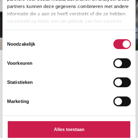
partners kunnen deze gegevens combineren met andere
informatie die u aan ze heeft verstrekt of die ze hebben
verzameld op basis van uw gebruik van hun services.
Toestemmingsselectie
Noodzakelijk
Voorkeuren
Statistieken
Benieuwd naar de waarde van je
Marketing
woning?
Maak dan een afspraak voor een gratis
waardebepaling zonder verplichtingen.
Alles toestaan