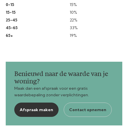
0-15
15%
15-15
10%
25-45
22%
45-65
33%
65+
19%
Benieuwd naar de waarde van je
woning?
Maak dan een afspraak voor een gratis
waardebepaling zonder verplichtingen.
Afspraak maken
Contact opnemen