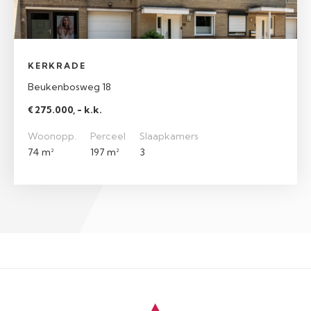
KERKRADE
Beukenbosweg 18
€ 275.000, - k.k.
Woonopp.
Perceel
Slaapkamers
74 m²
197 m²
3