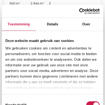
560 m²
2.466 m²
3
Toestemming
Details
Over
Nieuw
Deze website maakt gebruik van cookies
We gebruiken cookies om content en advertenties te
personaliseren, om functies voor social media te bieden
en om ons websiteverkeer te analyseren. Ook delen we
informatie over uw gebruik van onze site met onze
partners voor social media, adverteren en analyse. Deze
3680 MAASEIK
partners kunnen deze gegevens combineren met andere
Diestersteenweg 377
informatie die u aan ze heeft verstrekt of die ze hebben
€ 849.000, - k.k.
verzameld op basis van uw gebruik van hun services.
Woonopp.
Perceel
Slaapkamers
Toestemmingsselectie
380 m²
2.063 m²
5
Noodzakelijk