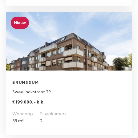
Nieuw
BRUNSSUM
Sweelinckstraat 29
€ 199.000, - k.k.
Woonopp.
Slaapkamers
59 m²
2