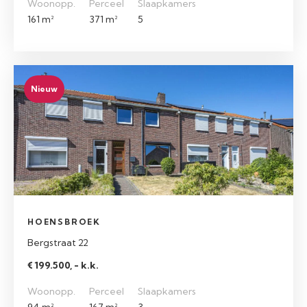
Woonopp.
Perceel
Slaapkamers
161 m²
371 m²
5
Nieuw
HOENSBROEK
Bergstraat 22
€ 199.500, - k.k.
Woonopp.
Perceel
Slaapkamers