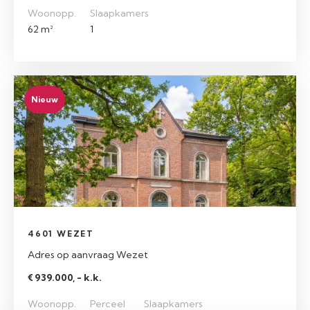
Woonopp.
Slaapkamers
62 m²
1
Nieuw
4601 WEZET
Adres op aanvraag Wezet
€ 939.000, - k.k.
Woonopp.
Perceel
Slaapkamers