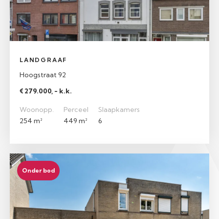
LANDGRAAF
Hoogstraat 92
€ 279.000, - k.k.
Woonopp.
Perceel
Slaapkamers
254 m²
449 m²
6
Onder bod