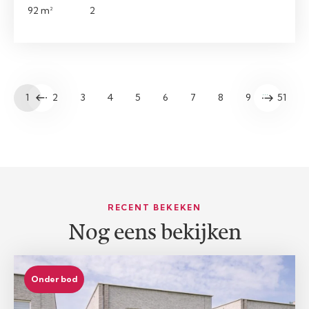
92 m²
2
…
1
2
3
4
5
6
7
8
9
51
RECENT BEKEKEN
Nog eens bekijken
Onder bod