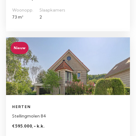
Woonopp.
Slaapkamers
73 m²
2
Nieuw
HERTEN
Stellingmolen 84
€ 595.000, - k.k.