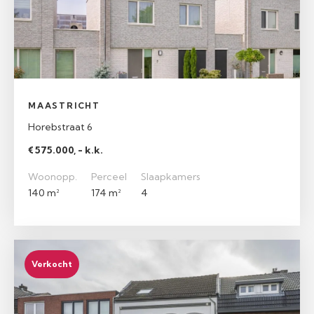
MAASTRICHT
Horebstraat 6
€ 575.000, - k.k.
Woonopp.
Perceel
Slaapkamers
140 m²
174 m²
4
Verkocht