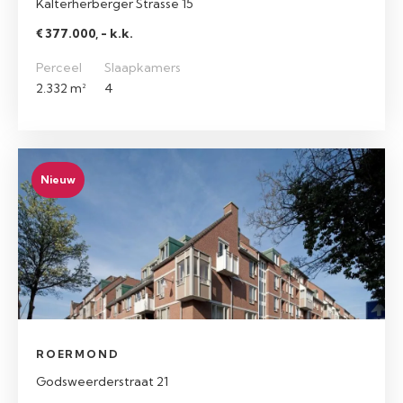
Kalterherberger Strasse 15
€ 377.000, - k.k.
Perceel
Slaapkamers
2.332 m²
4
Nieuw
ROERMOND
Godsweerderstraat 21