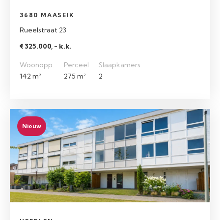
3680 MAASEIK
Rueelstraat 23
€ 325.000, - k.k.
Woonopp.
Perceel
Slaapkamers
142 m²
275 m²
2
Nieuw