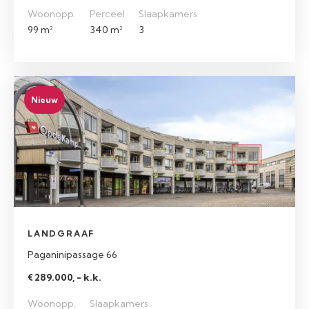
Woonopp.
Perceel
Slaapkamers
99 m²
340 m²
3
Nieuw
LANDGRAAF
Paganinipassage 66
€ 289.000, - k.k.
Woonopp.
Slaapkamers