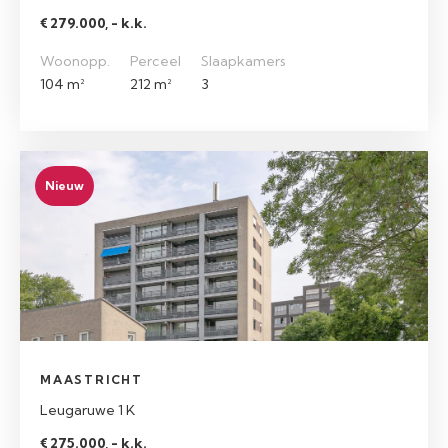
€ 279.000, - k.k.
Woonopp.
Perceel
Slaapkamers
104 m²
212 m²
3
Nieuw
MAASTRICHT
Leugaruwe 1 K
€ 275.000, - k.k.