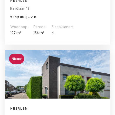
HEERLEN
Italiëlaan 18
€ 189.000, - k.k.
Woonopp.
Perceel
Slaapkamers
127 m²
136 m²
4
Nieuw
HEERLEN