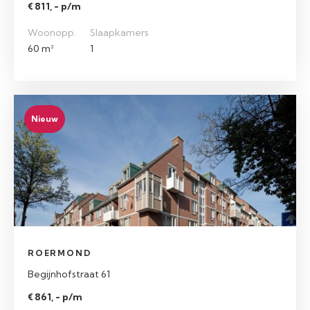
€ 811, - p/m
Woonopp.
Slaapkamers
60 m²
1
Nieuw
ROERMOND
Begijnhofstraat 61
€ 861, - p/m