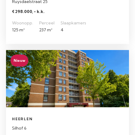
Ruysdaelstraat 25
€ 298.000, - k.k.
Woonopp.
Perceel
Slaapkamers
125 m²
237 m²
4
Nieuw
HEERLEN
Silhof 6