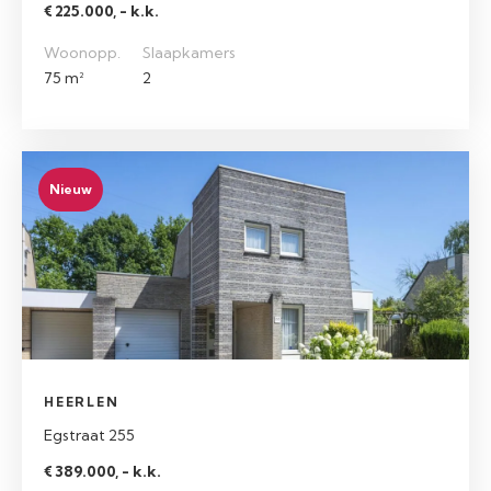
€ 225.000, - k.k.
Woonopp.
Slaapkamers
75 m²
2
Nieuw
HEERLEN
Egstraat 255
€ 389.000, - k.k.