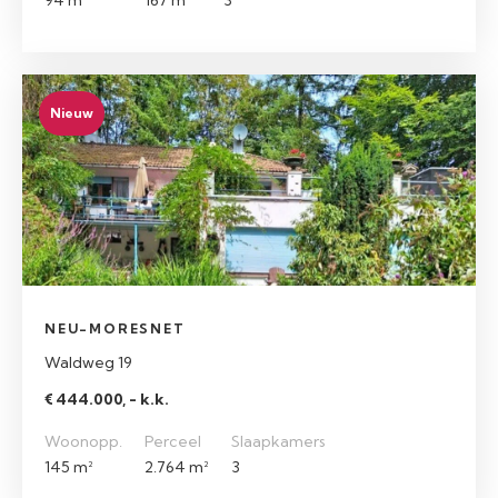
94 m²
167 m²
3
Nieuw
NEU-MORESNET
Waldweg 19
€ 444.000, - k.k.
Woonopp.
Perceel
Slaapkamers
145 m²
2.764 m²
3