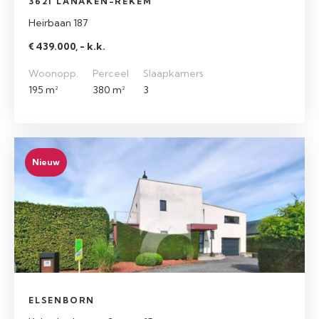
3621 LANAKEN-REKEM
Heirbaan 187
€ 439.000, - k.k.
Woonopp.
Perceel
Slaapkamers
195 m²
380 m²
3
Nieuw
ELSENBORN