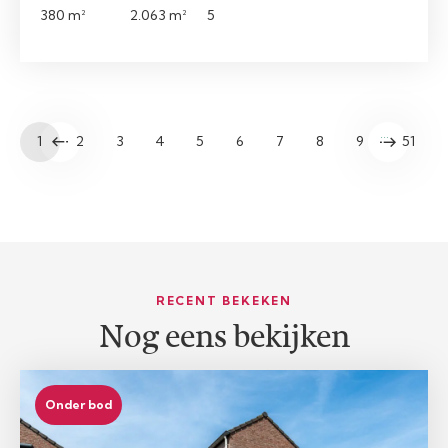
380 m²
2.063 m²
5
…
1
2
3
4
5
6
7
8
9
51
RECENT BEKEKEN
Nog eens bekijken
Onder bod