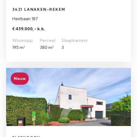
3621 LANAKEN-REKEM
Heirbaan 187
€ 439.000, - k.k.
Woonopp.
Perceel
Slaapkamers
195 m²
380 m²
3
Nieuw