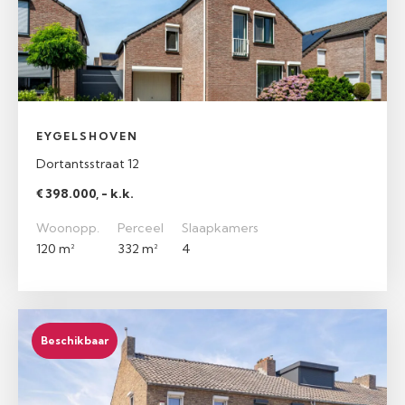
EYGELSHOVEN
Dortantsstraat 12
€ 398.000, - k.k.
Woonopp.
Perceel
Slaapkamers
120 m²
332 m²
4
Beschikbaar