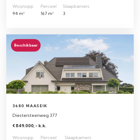
Woonopp.
Perceel
Slaapkamers
94 m²
167 m²
3
Beschikbaar
3680 MAASEIK
Diestersteenweg 377
€ 849.000, - k.k.
Woonopp.
Perceel
Slaapkamers