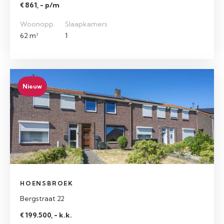
€ 861, - p/m
Woonopp.
Slaapkamers
62 m²
1
Nieuw
HOENSBROEK
Bergstraat 22
€ 199.500, - k.k.