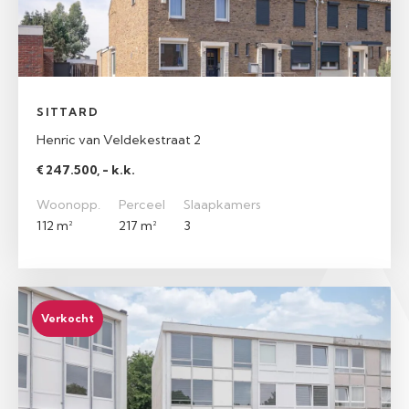
SITTARD
Henric van Veldekestraat 2
€ 247.500, - k.k.
Woonopp.
Perceel
Slaapkamers
112 m²
217 m²
3
Verkocht