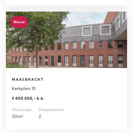
Nieuw
MAASBRACHT
Kerkplein 10
€ 400.000, - k.k.
Woonopp.
Slaapkamers
121 m²
2