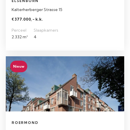
ELSENBORN
Kalterherberger Strasse 15
€ 377.000, - k.k.
Perceel
Slaapkamers
2.332 m²
4
Nieuw
ROERMOND