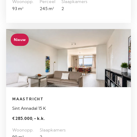
Woonopp.
Perceel
Slaapkamers
93 m²
245 m²
2
Nieuw
MAASTRICHT
Sint Annadal 15 K
€ 285.000, - k.k.
Woonopp.
Slaapkamers