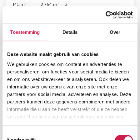
145 m²
2.764 m²
3
Toestemming
Details
Over
Nieuw
Deze website maakt gebruik van cookies
We gebruiken cookies om content en advertenties te
personaliseren, om functies voor social media te bieden
en om ons websiteverkeer te analyseren. Ook delen we
informatie over uw gebruik van onze site met onze
partners voor social media, adverteren en analyse. Deze
BRUNSSUM
partners kunnen deze gegevens combineren met andere
Sweelinckstraat 29
informatie die u aan ze heeft verstrekt of die ze hebben
€ 199.000, - k.k.
verzameld op basis van uw gebruik van hun services.
Woonopp.
Slaapkamers
Toestemmingsselectie
59 m²
2
Noodzakelijk