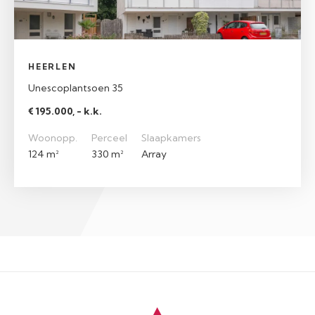
HEERLEN
Unescoplantsoen 35
€ 195.000, - k.k.
Woonopp.
Perceel
Slaapkamers
124 m²
330 m²
Array