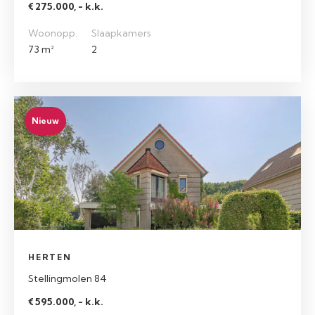
€ 275.000, - k.k.
Woonopp.
Slaapkamers
73 m²
2
Nieuw
HERTEN
Stellingmolen 84
€ 595.000, - k.k.