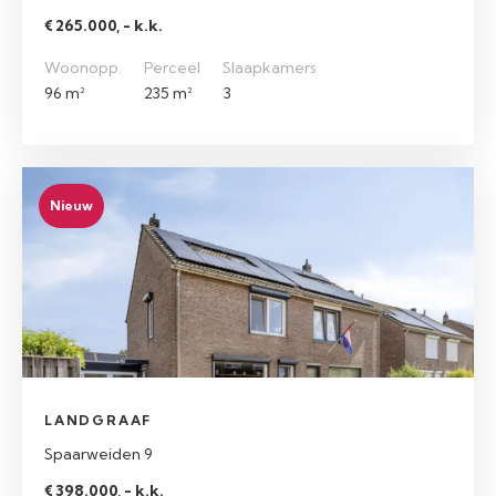
€ 265.000, - k.k.
Woonopp.
Perceel
Slaapkamers
96 m²
235 m²
3
Nieuw
LANDGRAAF
Spaarweiden 9
€ 398.000, - k.k.