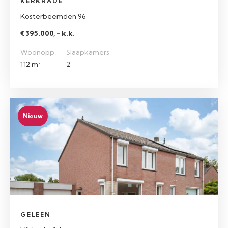
KERKRADE
Kosterbeemden 96
€ 395.000, - k.k.
Woonopp.
Slaapkamers
112 m²
2
Nieuw
GELEEN