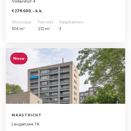
Vildershof 4
€ 279.000, - k.k.
Woonopp.
Perceel
Slaapkamers
104 m²
212 m²
3
Nieuw
MAASTRICHT
Leugaruwe 1 K