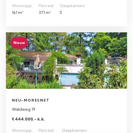
Woonopp.
Perceel
Slaapkamers
161 m²
371 m²
5
Nieuw
NEU-MORESNET
Waldweg 19
€ 444.000, - k.k.
Woonopp.
Perceel
Slaapkamers