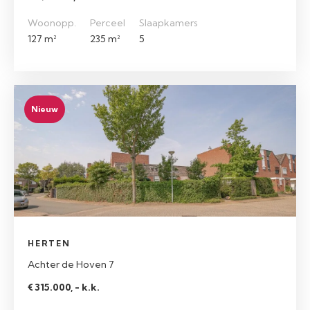
Woonopp.
Perceel
Slaapkamers
127 m²
235 m²
5
Nieuw
HERTEN
Achter de Hoven 7
€ 315.000, - k.k.