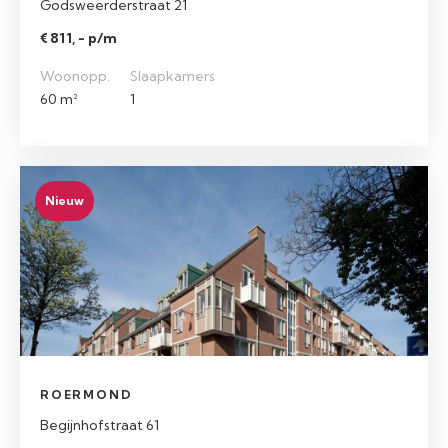
Godsweerderstraat 21
€ 811, - p/m
Woonopp.
Slaapkamers
60 m²
1
Nieuw
ROERMOND
Begijnhofstraat 61