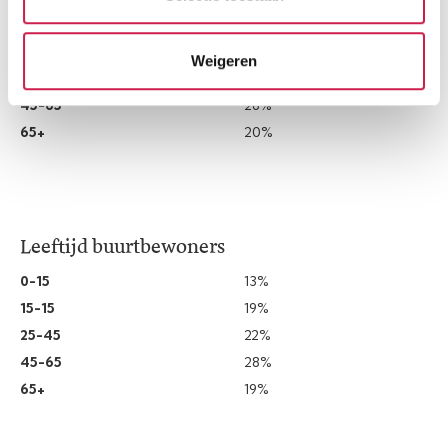
0-15
11%
15-15
19%
Weigeren
25-45
24%
45-65
26%
65+
20%
Leeftijd buurtbewoners
0-15
13%
15-15
19%
25-45
22%
45-65
28%
65+
19%