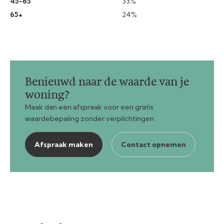
45-65
33%
65+
24%
Benieuwd naar de waarde van je
woning?
Maak dan een afspraak voor een gratis
waardebepaling zonder verplichtingen.
Afspraak maken
Contact opnemen