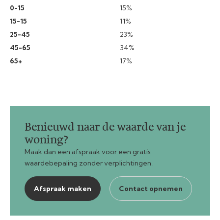
0-15
15%
15-15
11%
25-45
23%
45-65
34%
65+
17%
Benieuwd naar de waarde van je
woning?
Maak dan een afspraak voor een gratis
waardebepaling zonder verplichtingen.
Afspraak maken
Contact opnemen