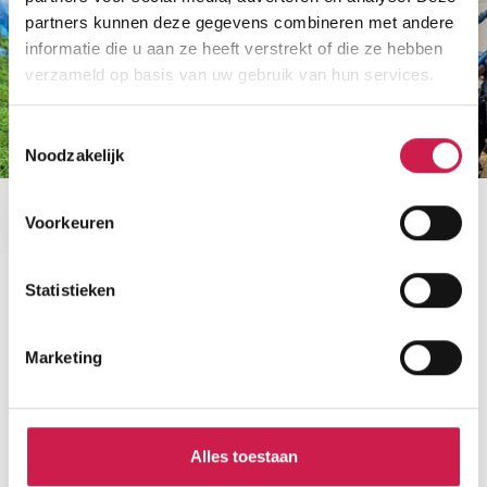
partners kunnen deze gegevens combineren met andere
informatie die u aan ze heeft verstrekt of die ze hebben
verzameld op basis van uw gebruik van hun services.
Toestemmingsselectie
Noodzakelijk
Voorkeuren
Statistieken
Benieuwd naar de waarde van je
Marketing
woning?
Maak dan een afspraak voor een gratis
waardebepaling zonder verplichtingen.
Alles toestaan