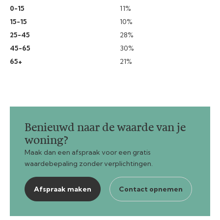
0-15
11%
15-15
10%
25-45
28%
45-65
30%
65+
21%
Benieuwd naar de waarde van je
woning?
Maak dan een afspraak voor een gratis
waardebepaling zonder verplichtingen.
Afspraak maken
Contact opnemen