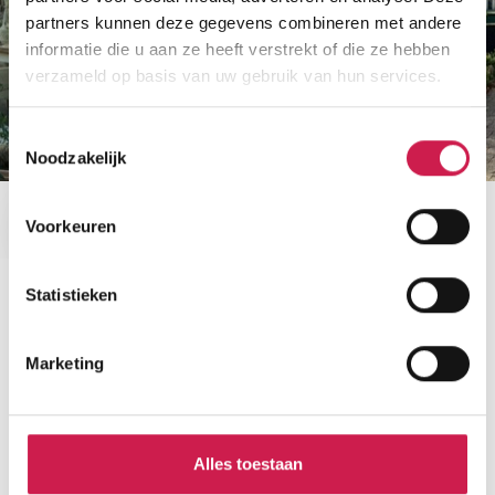
partners kunnen deze gegevens combineren met andere
informatie die u aan ze heeft verstrekt of die ze hebben
verzameld op basis van uw gebruik van hun services.
Toestemmingsselectie
Noodzakelijk
Voorkeuren
Statistieken
Benieuwd naar de waarde van je
Marketing
woning?
Maak dan een afspraak voor een gratis
waardebepaling zonder verplichtingen.
Alles toestaan