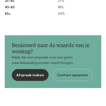
25-45
27%
45-65
18%
65+
24%
Benieuwd naar de waarde van je
woning?
Maak dan een afspraak voor een gratis
waardebepaling zonder verplichtingen.
Afspraak maken
Contact opnemen