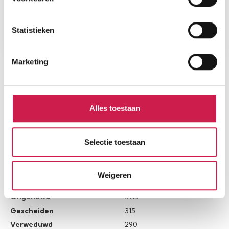
Statistieken
Marketing
STATISTIEKEN
Cijfers voor de wijk
Alles toestaan
Selectie toestaan
Burgerlijke staat
Weigeren
Gehuwd
1525
Ongehuwd
3115
Gescheiden
315
Verweduwd
290