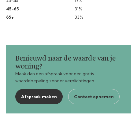
25-45
17%
45-65
31%
65+
33%
Benieuwd naar de waarde van je
woning?
Maak dan een afspraak voor een gratis
waardebepaling zonder verplichtingen.
Afspraak maken
Contact opnemen