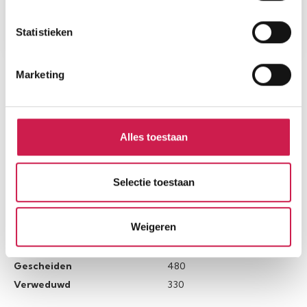
Statistieken
Marketing
STATISTIEKEN
Cijfers voor de wijk
Alles toestaan
Selectie toestaan
Burgerlijke staat
Weigeren
Gehuwd
2335
Ongehuwd
3400
Gescheiden
480
Verweduwd
330