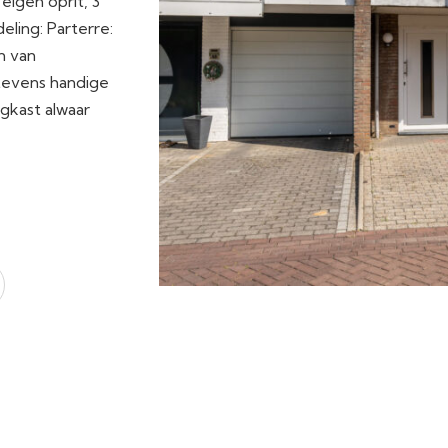
eigen oprit, 3
eling: Parterre:
n van
tevens handige
gkast alwaar