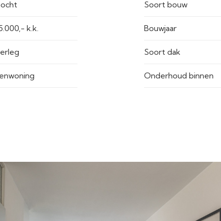
ocht
Soort bouw
€ 225.000,- k.k.
Bouwjaar
verleg
Soort dak
enwoning
Onderhoud binnen