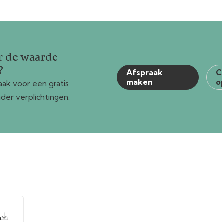
r de waarde
?
Afspraak
C
maken
o
ak voor een gratis
der verplichtingen.