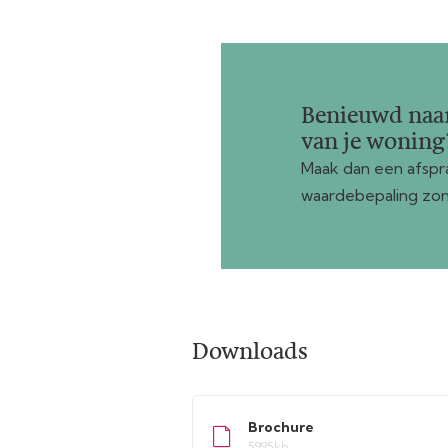
Benieuwd naa
van je woning
Maak dan een afspra
waardebepaling zon
Downloads
Brochure
5995kb