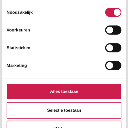
Toestemmingsselectie
Noodzakelijk
STATISTIEKEN
Cijfers voor de wijk
Voorkeuren
Statistieken
Burgerlijke staat
Marketing
Gehuwd
Ongehuwd
Gescheiden
Alles toestaan
Verweduwd
Selectie toestaan
Leeftijd in gemeente