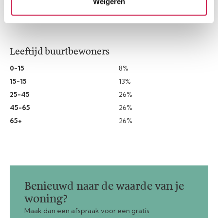
Weigeren
Leeftijd buurtbewoners
0-15
8%
15-15
13%
25-45
26%
45-65
26%
65+
26%
Benieuwd naar de waarde van je
woning?
Maak dan een afspraak voor een gratis