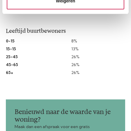
Weigeren
Leeftijd buurtbewoners
0-15
8%
15-15
13%
25-45
26%
45-65
26%
65+
26%
Benieuwd naar de waarde van je
woning?
Maak dan een afspraak voor een gratis