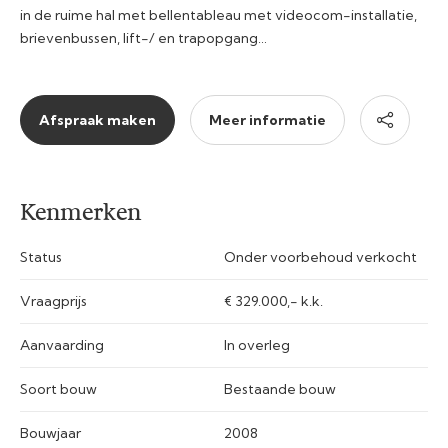
in de ruime hal met bellentableau met videocom-installatie,
brievenbussen, lift-/ en trapopgang…
Afspraak maken
Meer informatie
Kenmerken
Status
Onder voorbehoud verkocht
Vraagprijs
€ 329.000,- k.k.
Aanvaarding
In overleg
Soort bouw
Bestaande bouw
Bouwjaar
2008