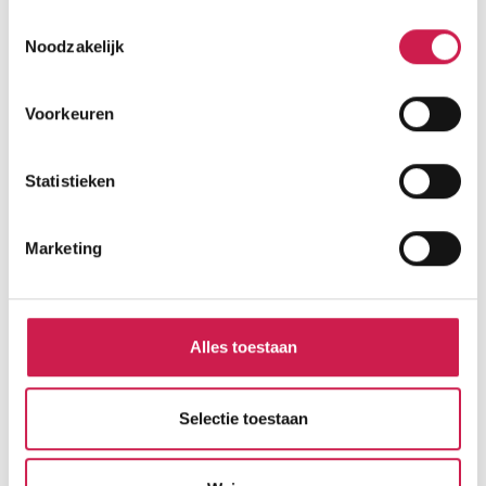
Toestemmingsselectie
Noodzakelijk
STATISTIEKEN
Cijfers voor de wijk
Voorkeuren
Statistieken
Burgerlijke staat
Marketing
Gehuwd
Ongehuwd
Gescheiden
Alles toestaan
Verweduwd
Selectie toestaan
Leeftijd in gemeente