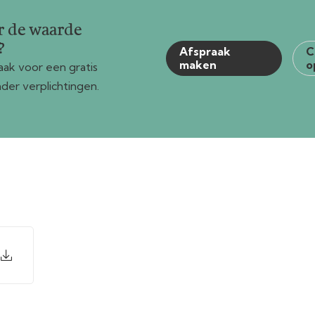
r de waarde
?
Afspraak
C
maken
o
ak voor een gratis
der verplichtingen.