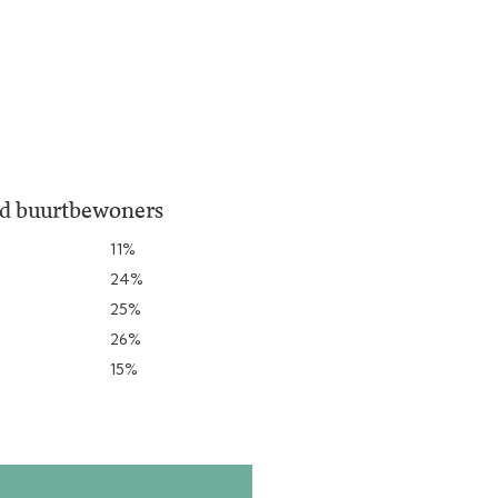
jd buurtbewoners
11%
24%
25%
26%
15%