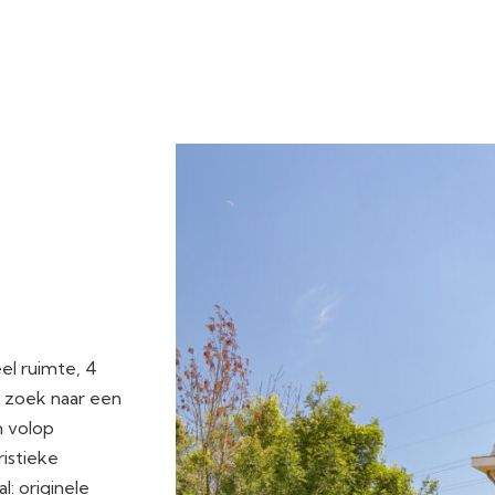
el ruimte, 4
p zoek naar een
n volop
istieke
l: originele