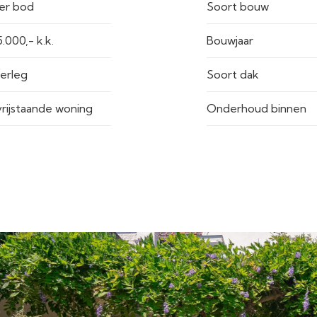
er bod
Soort bouw
€ 375.000,- k.k.
Bouwjaar
verleg
Soort dak
vrijstaande woning
Onderhoud binnen