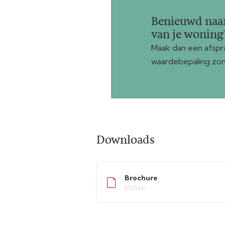
Benieuwd naa
van je woning
Maak dan een afspra
waardebepaling zon
Downloads
Brochure
6525kb