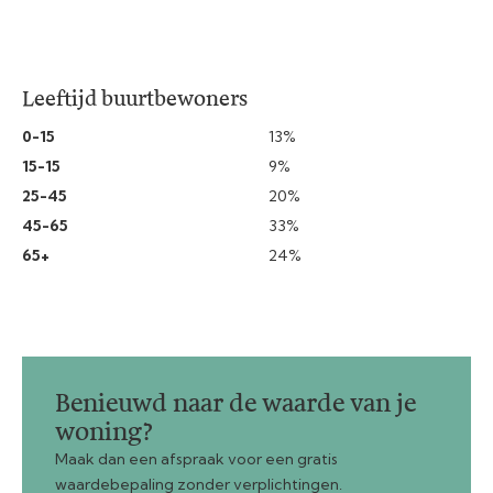
Leeftijd buurtbewoners
0-15
13%
15-15
9%
25-45
20%
45-65
33%
65+
24%
Benieuwd naar de waarde van je
woning?
Maak dan een afspraak voor een gratis
waardebepaling zonder verplichtingen.