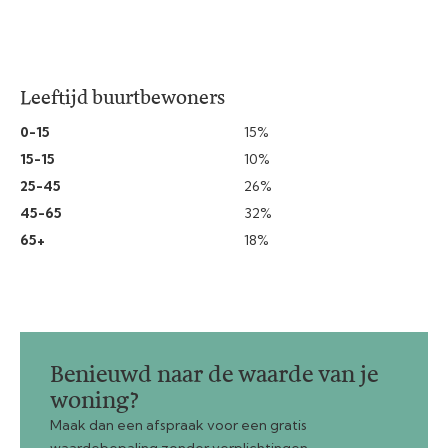
Leeftijd buurtbewoners
0-15
15%
15-15
10%
25-45
26%
45-65
32%
65+
18%
Benieuwd naar de waarde van je
woning?
Maak dan een afspraak voor een gratis
waardebepaling zonder verplichtingen.