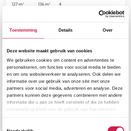
127 m²
136 m²
4
Toestemming
Details
Over
Nieuw
Deze website maakt gebruik van cookies
We gebruiken cookies om content en advertenties te
personaliseren, om functies voor social media te bieden
en om ons websiteverkeer te analyseren. Ook delen we
informatie over uw gebruik van onze site met onze
partners voor social media, adverteren en analyse. Deze
HEERLEN
partners kunnen deze gegevens combineren met andere
Ruysdaelstraat 25
informatie die u aan ze heeft verstrekt of die ze hebben
€ 298.000, - k.k.
verzameld op basis van uw gebruik van hun services.
Woonopp.
Perceel
Slaapkamers
Toestemmingsselectie
125 m²
237 m²
4
Noodzakelijk