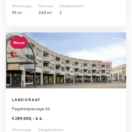
Woonopp.
Perceel
Slaapkamers
99 m²
340 m²
3
Nieuw
LANDGRAAF
Paganinipassage 66
€ 289.000, - k.k.
Woonopp.
Slaapkamers