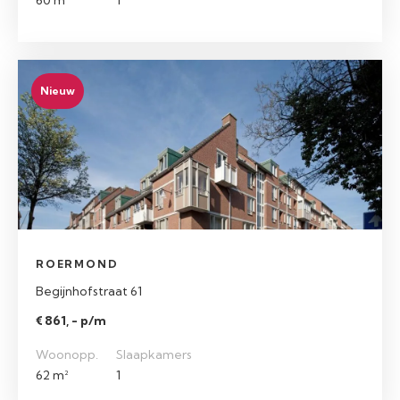
60 m²
1
Nieuw
ROERMOND
Begijnhofstraat 61
€ 861, - p/m
Woonopp.
Slaapkamers
62 m²
1