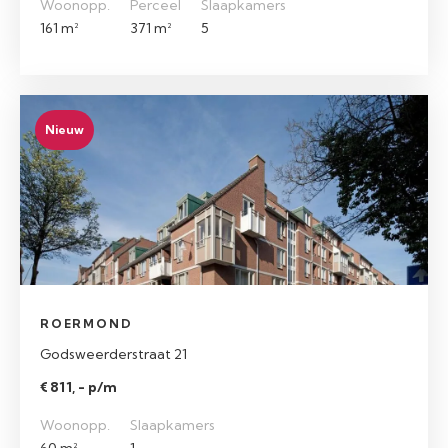
Woonopp.
Perceel
Slaapkamers
161 m²
371 m²
5
Nieuw
ROERMOND
Godsweerderstraat 21
€ 811, - p/m
Woonopp.
Slaapkamers