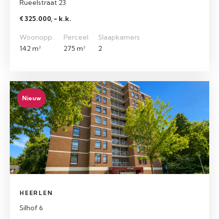
Rueelstraat 23
€ 325.000, - k.k.
Woonopp.
Perceel
Slaapkamers
142 m²
275 m²
2
Nieuw
HEERLEN
Silhof 6