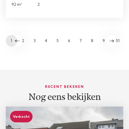
92 m²
2
…
1
2
3
4
5
6
7
8
9
51
RECENT BEKEKEN
Nog eens bekijken
Verkocht