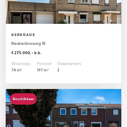
KERKRADE
Beukenbosweg 18
€ 275.000, - k.k.
Woonopp.
Perceel
Slaapkamers
74 m²
197 m²
3
Beschikbaar