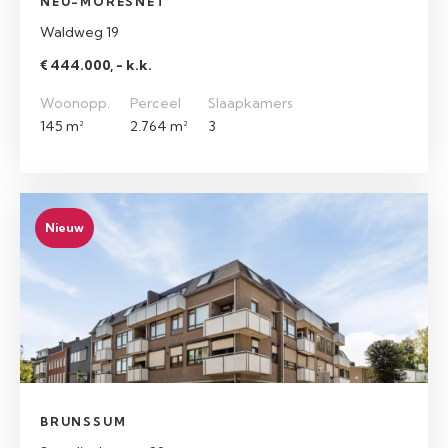
NEU-MORESNET
Waldweg 19
€ 444.000, - k.k.
Woonopp.
Perceel
Slaapkamers
145 m²
2.764 m²
3
Nieuw
BRUNSSUM