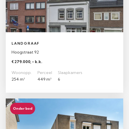
LANDGRAAF
Hoogstraat 92
€ 279.000, - k.k.
Woonopp.
Perceel
Slaapkamers
254 m²
449 m²
6
Onder bod