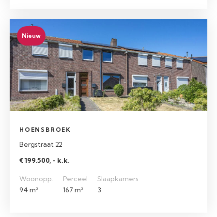
Nieuw
HOENSBROEK
Bergstraat 22
€ 199.500, - k.k.
Woonopp.
Perceel
Slaapkamers
94 m²
167 m²
3