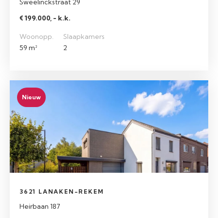
Sweelinckstraat 29
€ 199.000, - k.k.
Woonopp.
Slaapkamers
59 m²
2
Nieuw
3621 LANAKEN-REKEM
Heirbaan 187