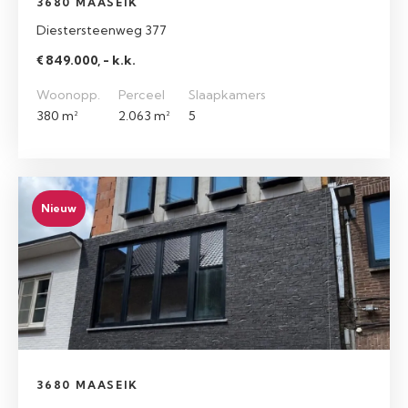
3680 MAASEIK
Diestersteenweg 377
€ 849.000, - k.k.
Woonopp.
Perceel
Slaapkamers
380 m²
2.063 m²
5
Nieuw
3680 MAASEIK