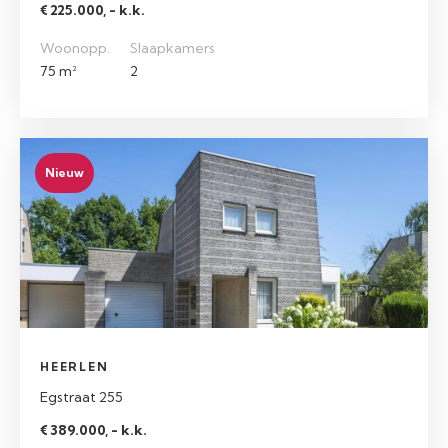
€ 225.000, - k.k.
Woonopp.
Slaapkamers
75 m²
2
Nieuw
HEERLEN
Egstraat 255
€ 389.000, - k.k.