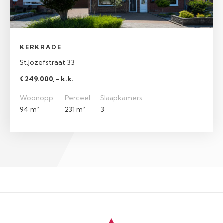
KERKRADE
St.Jozefstraat 33
€ 249.000, - k.k.
Woonopp.
Perceel
Slaapkamers
94 m²
231 m²
3