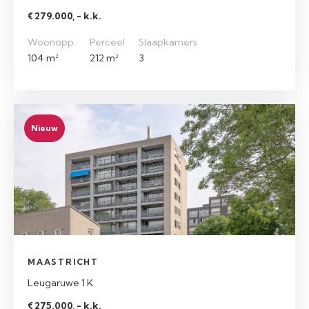
€ 279.000, - k.k.
Woonopp.
Perceel
Slaapkamers
104 m²
212 m²
3
Nieuw
MAASTRICHT
Leugaruwe 1 K
€ 275.000, - k.k.