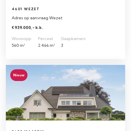
4601 WEZET
Adres op aanvraag Wezet
€ 939.000, - k.k.
Woonopp.
Perceel
Slaapkamers
560 m²
2.466 m²
3
Nieuw