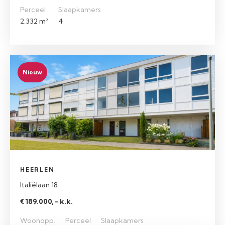
Perceel
Slaapkamers
2.332 m²
4
Nieuw
HEERLEN
Italiëlaan 18
€ 189.000, - k.k.
Woonopp.
Perceel
Slaapkamers