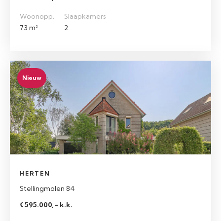
Woonopp.
Slaapkamers
73 m²
2
Nieuw
HERTEN
Stellingmolen 84
€ 595.000, - k.k.