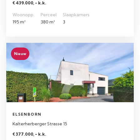
€ 439.000, - k.k.
Woonopp.
Perceel
Slaapkamers
195 m²
380 m²
3
Nieuw
ELSENBORN
Kalterherberger Strasse 15
€ 377.000, - k.k.