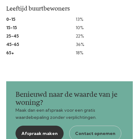
Leeftijd buurtbewoners
0-15
13%
15-15
10%
25-45
22%
45-65
36%
65+
18%
Benieuwd naar de waarde van je
woning?
Maak dan een afspraak voor een gratis
waardebepaling zonder verplichtingen.
Afspraak maken
Contact opnemen