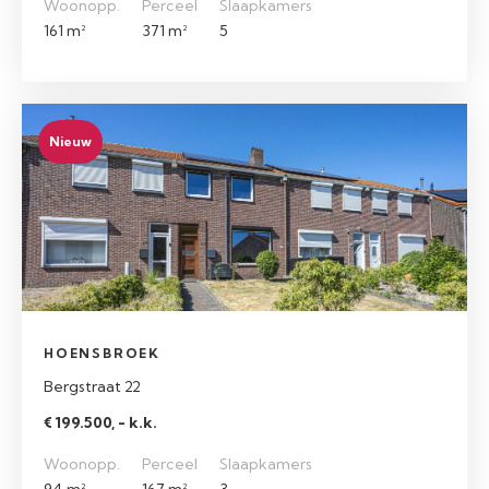
Woonopp.
Perceel
Slaapkamers
161 m²
371 m²
5
Nieuw
HOENSBROEK
Bergstraat 22
€ 199.500, - k.k.
Woonopp.
Perceel
Slaapkamers