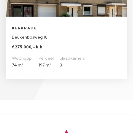
KERKRADE
Beukenbosweg 18
€ 275.000, - k.k.
Woonopp.
Perceel
Slaapkamers
74 m²
197 m²
3