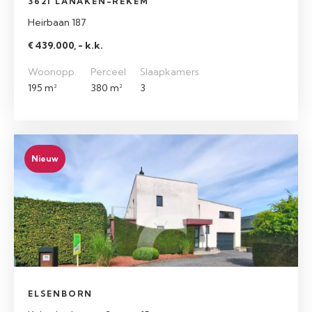
3621 LANAKEN-REKEM
Heirbaan 187
€ 439.000, - k.k.
Woonopp.
Perceel
Slaapkamers
195 m²
380 m²
3
Nieuw
ELSENBORN