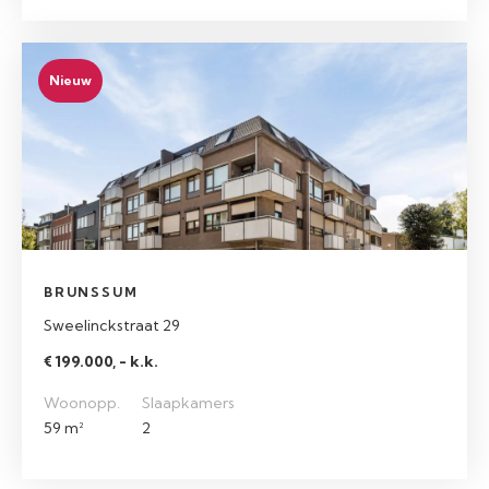
Nieuw
BRUNSSUM
Sweelinckstraat 29
€ 199.000, - k.k.
Woonopp.
Slaapkamers
59 m²
2