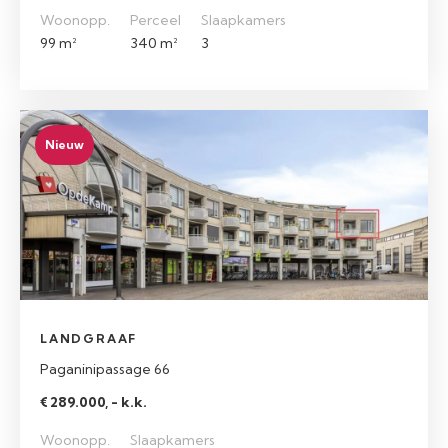
Woonopp.
Perceel
Slaapkamers
99 m²
340 m²
3
Nieuw
LANDGRAAF
Paganinipassage 66
€ 289.000, - k.k.
Woonopp.
Slaapkamers