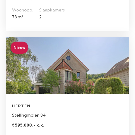
Woonopp.
Slaapkamers
73 m²
2
Nieuw
HERTEN
Stellingmolen 84
€ 595.000, - k.k.