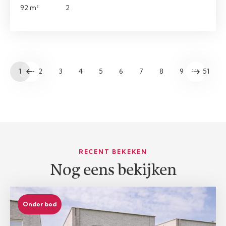
92 m²
2
…
1
2
3
4
5
6
7
8
9
51
RECENT BEKEKEN
Nog eens bekijken
Onder bod