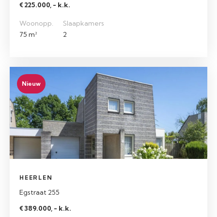
€ 225.000, - k.k.
Woonopp.
Slaapkamers
75 m²
2
Nieuw
HEERLEN
Egstraat 255
€ 389.000, - k.k.