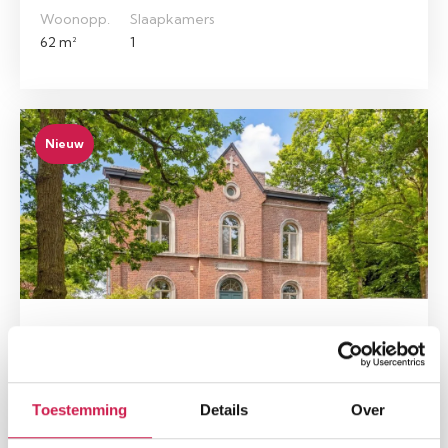
Woonopp.
Slaapkamers
62 m²
1
Nieuw
4601 WEZET
Adres op aanvraag Wezet
€ 939.000, - k.k.
Toestemming
Details
Over
Woonopp.
Perceel
Slaapkamers