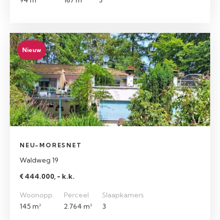
94 m²
167 m²
3
Nieuw
NEU-MORESNET
Waldweg 19
€ 444.000, - k.k.
Woonopp.
Perceel
Slaapkamers
145 m²
2.764 m²
3