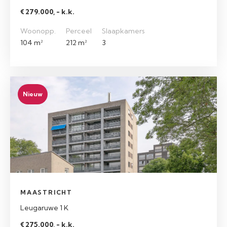
€ 279.000, - k.k.
Woonopp.
Perceel
Slaapkamers
104 m²
212 m²
3
Nieuw
MAASTRICHT
Leugaruwe 1 K
€ 275.000, - k.k.