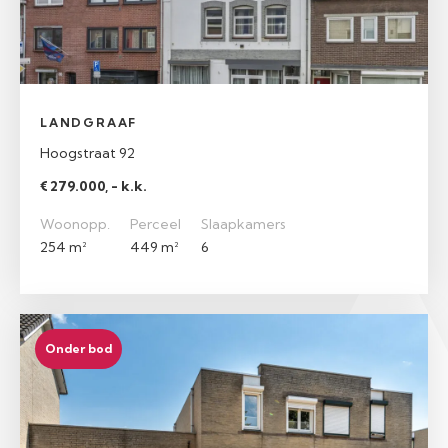
LANDGRAAF
Hoogstraat 92
€ 279.000, - k.k.
Woonopp.
Perceel
Slaapkamers
254 m²
449 m²
6
Onder bod