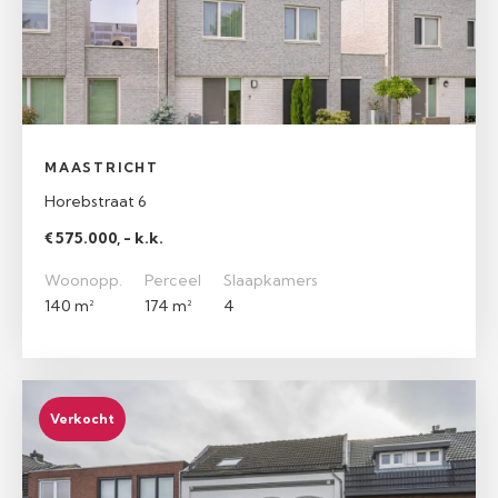
MAASTRICHT
Horebstraat 6
€ 575.000, - k.k.
Woonopp.
Perceel
Slaapkamers
140 m²
174 m²
4
Verkocht