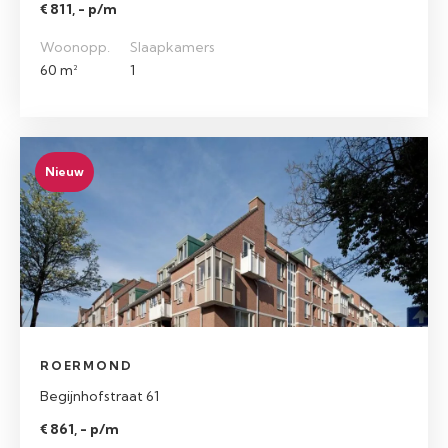
€ 811, - p/m
Woonopp.
Slaapkamers
60 m²
1
Nieuw
ROERMOND
Begijnhofstraat 61
€ 861, - p/m