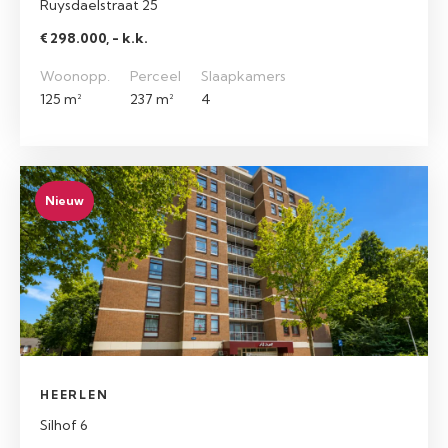
Ruysdaelstraat 25
€ 298.000, - k.k.
Woonopp.
Perceel
Slaapkamers
125 m²
237 m²
4
Nieuw
HEERLEN
Silhof 6