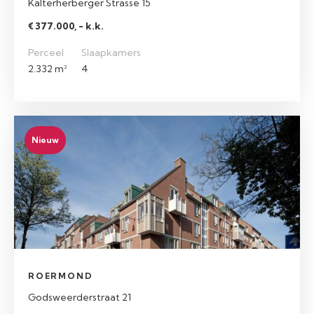
Kalterherberger Strasse 15
€ 377.000, - k.k.
Perceel
Slaapkamers
2.332 m²
4
Nieuw
ROERMOND
Godsweerderstraat 21