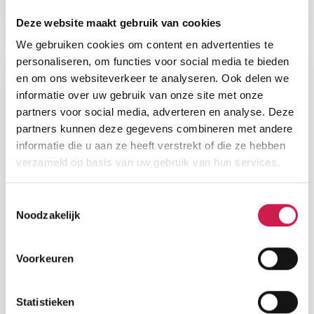
560 m²
2.466 m²
3
Deze website maakt gebruik van cookies
We gebruiken cookies om content en advertenties te
personaliseren, om functies voor social media te bieden
en om ons websiteverkeer te analyseren. Ook delen we
Nieuw
informatie over uw gebruik van onze site met onze
partners voor social media, adverteren en analyse. Deze
partners kunnen deze gegevens combineren met andere
informatie die u aan ze heeft verstrekt of die ze hebben
verzameld op basis van uw gebruik van hun services.
Toestemmingsselectie
Noodzakelijk
3680 MAASEIK
Diestersteenweg 377
Voorkeuren
€ 849.000, - k.k.
Woonopp.
Perceel
Slaapkamers
Statistieken
380 m²
2.063 m²
5