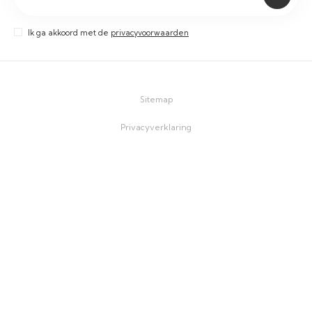
Ik ga akkoord met de
privacyvoorwaarden
Sitemap
Privacyverklaring
Cookieverklaring
Disclaimer
©2026 Damen