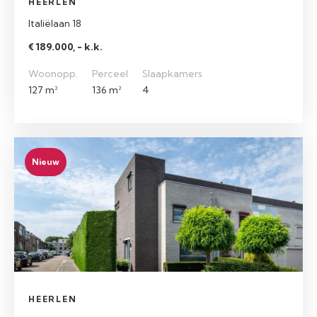
HEERLEN
Italiëlaan 18
€ 189.000, - k.k.
Woonopp.
Perceel
Slaapkamers
127 m²
136 m²
4
Nieuw
HEERLEN