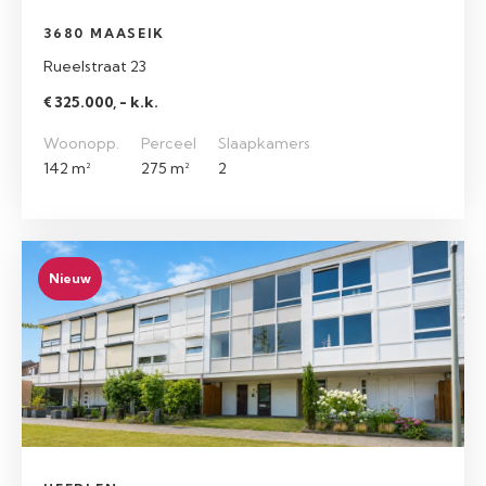
3680 MAASEIK
Rueelstraat 23
€ 325.000, - k.k.
Woonopp.
Perceel
Slaapkamers
142 m²
275 m²
2
Nieuw