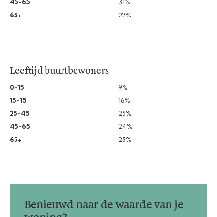
45-65
31%
65+
22%
Leeftijd buurtbewoners
0-15
9%
15-15
16%
25-45
25%
45-65
24%
65+
25%
Benieuwd naar de waarde van je