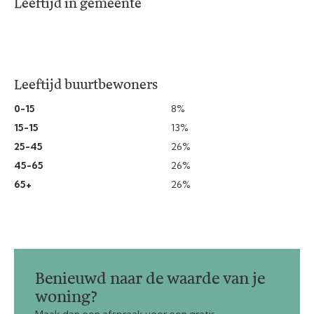
Leeftijd in gemeente
Leeftijd buurtbewoners
0-15
8%
15-15
13%
25-45
26%
45-65
26%
65+
26%
Benieuwd naar de waarde van je
woning?
Maak dan een afspraak voor een gratis