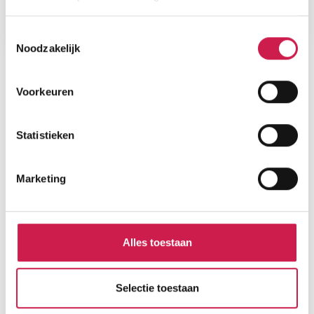
Toestemmingsselectie
Noodzakelijk
Voorkeuren
STATISTIEKEN
Cijfers voor de wijk
Statistieken
Marketing
Burgerlijke staat
Gehuwd
Alles toestaan
Ongehuwd
Gescheiden
Verweduwd
Selectie toestaan