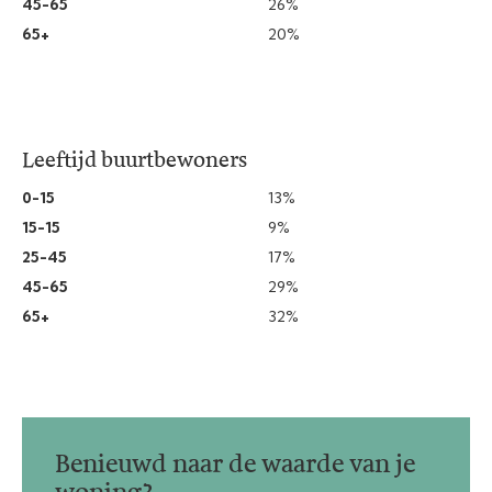
45-65
26%
65+
20%
Leeftijd buurtbewoners
0-15
13%
15-15
9%
25-45
17%
45-65
29%
65+
32%
Benieuwd naar de waarde van je