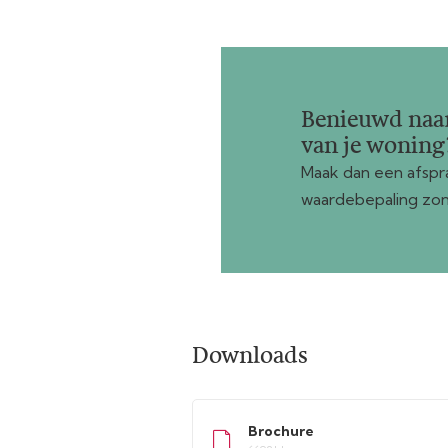
Benieuwd naa
van je woning
Maak dan een afspra
waardebepaling zon
Downloads
Brochure