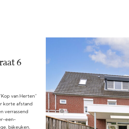
aat 6
 “Kop van Herten”
r korte afstand
n verrassend
er-een-
ge, bijkeuken,