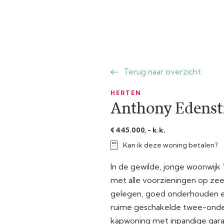
Terug naar overzicht
HERTEN
Anthony Edenstr
€ 445.000, - k.k.
Kan ik deze woning betalen?
In de gewilde, jonge woonwijk
met alle voorzieningen op zee
gelegen, goed onderhouden e
ruime geschakelde twee-ond
kapwoning met inpandige gara