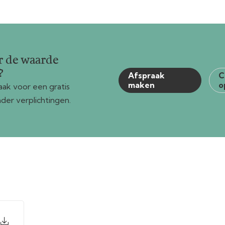
r de waarde
?
Afspraak
C
maken
o
ak voor een gratis
der verplichtingen.