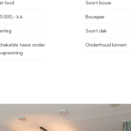
er bod
Soort bouw
€ 445.000,- k.k.
Bouwjaar
verleg
Soort dak
hakelde twee onder
Onderhoud binnen
kapwoning