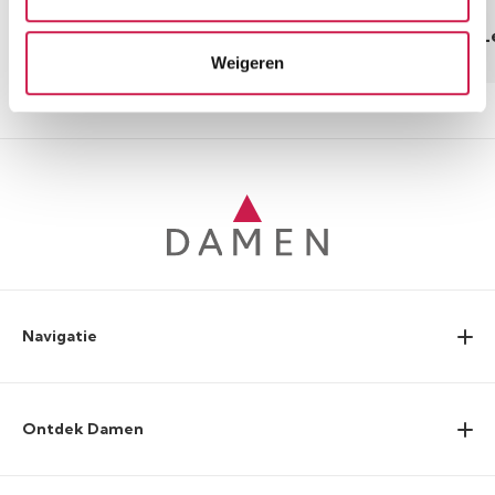
Lees meer
L
Weigeren
Navigatie
Ontdek Damen