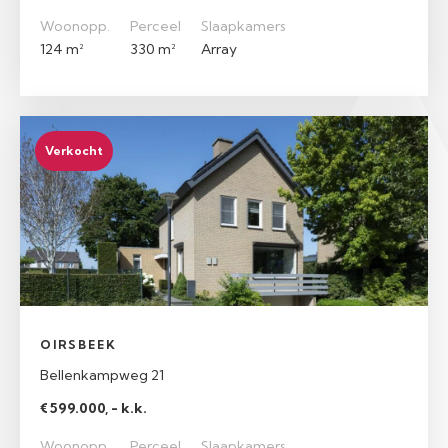
Woonopp.
Perceel
Slaapkamers
124 m²
330 m²
Array
Verkocht
OIRSBEEK
Bellenkampweg 21
€ 599.000, - k.k.
Woonopp.
Perceel
Slaapkamers