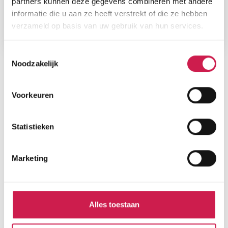
partners kunnen deze gegevens combineren met andere
Woonopp.
Slaapkamers
informatie die u aan ze heeft verstrekt of die ze hebben
89 m²
2
verzameld op basis van uw gebruik van hun services.
Toestemmingsselectie
Noodzakelijk
Voorkeuren
Statistieken
Marketing
Alles toestaan