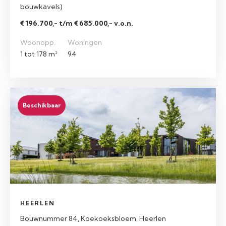
bouwkavels)
€ 196.700,- t/m € 685.000,- v.o.n.
Woonopp.
Woningen
1 tot 178 m²
94
Beschikbaar
HEERLEN
Bouwnummer 84, Koekoeksbloem, Heerlen