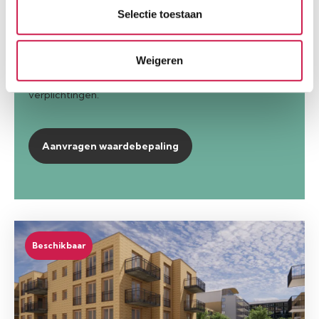
Selectie toestaan
Gratis Waardebepaling
Weigeren
Benieuwd naar de waarde van je woning? Maak dan een
afspraak voor een
gratis waardebepaling
zonder
verplichtingen.
Aanvragen waardebepaling
Beschikbaar