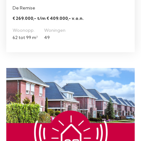
De Remise
€ 269.000,- t/m € 409.000,- v.o.n.
Woonopp.
Woningen
62 tot 99 m²
49