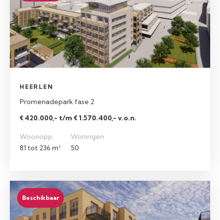
HEERLEN
Promenadepark fase 2
€ 420.000,- t/m € 1.570.400,- v.o.n.
Woonopp.
Woningen
81 tot 236 m²
50
Beschikbaar