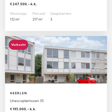
€ 247.500, - k.k.
Woonopp.
Perceel
Slaapkamers
112 m²
217 m²
3
Verkocht
HEERLEN
Unescoplantsoen 35
€ 195.000, - k.k.