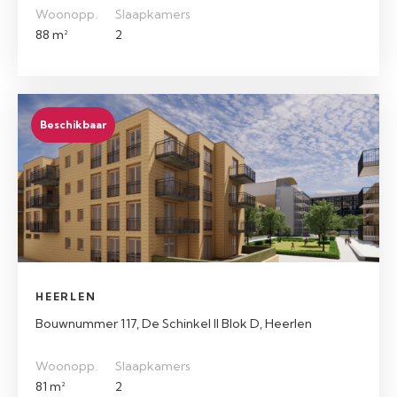
Woonopp.
Slaapkamers
88 m²
2
Beschikbaar
HEERLEN
Bouwnummer 117, De Schinkel II Blok D, Heerlen
Woonopp.
Slaapkamers
81 m²
2