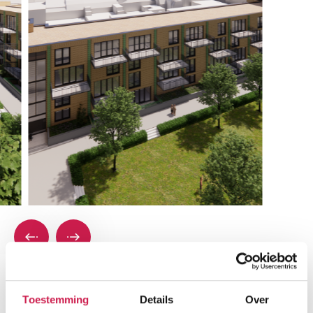
Plattegronden
Toestemming
Details
Over