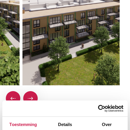
Plattegronden
Toestemming
Details
Over