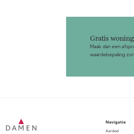
Gratis wonin
Maak dan een afspra
waardebepaling zon
Navigatie
Aanbod