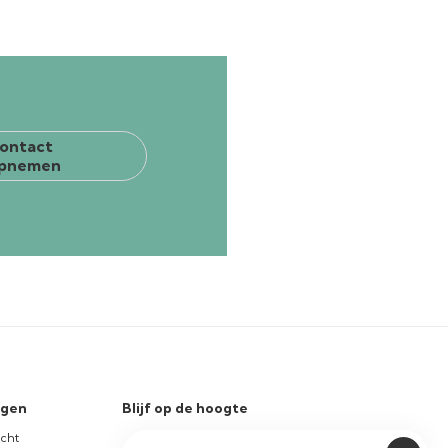
ontact
pnemen
ngen
Blijf op de hoogte
icht