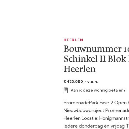
HEERLEN
Bouwnummer 10
Schinkel II Blok 
Heerlen
€ 425.000, - v.o.n.
Kan ik deze woning betalen?
PromenadePark Fase 2 Open 
Nieuwbouwproject Promenade
Heerlen Locatie: Honigmannst
Iedere donderdag en vrijdag Tij