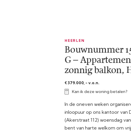
HEERLEN
Bouwnummer 15
G – Appartemen
zonnig balkon, 
€ 379.000, - v.o.n.
Kan ik deze woning betalen?
In de oneven weken organiser
inloopuur op ons kantoor van
(Akerstraat 112) woensdag van 
bent van harte welkom om vrij