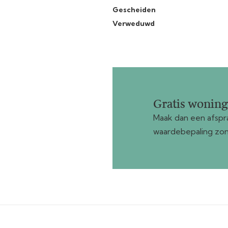
Gescheiden
Verweduwd
Gratis wonin
Maak dan een afspra
waardebepaling zon