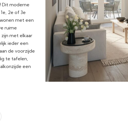
en! Dit moderne
1e, 2e of 3e
l wonen met een
De ruime
ijn met elkaar
ijk ieder een
aan de voorzijde
ig te tafelen,
alkonzijde een