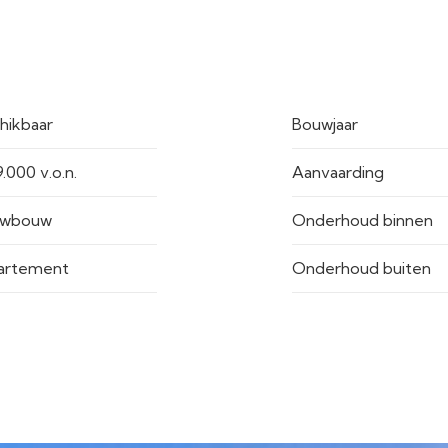
hikbaar
Bouwjaar
.000 v.o.n.
Aanvaarding
uwbouw
Onderhoud binnen
artement
Onderhoud buiten