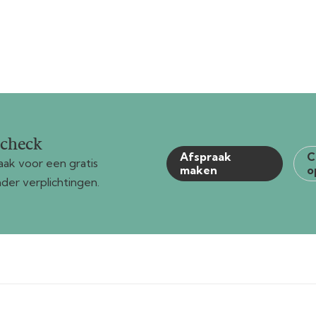
gcheck
Afspraak
C
ak voor een gratis
maken
o
der verplichtingen.