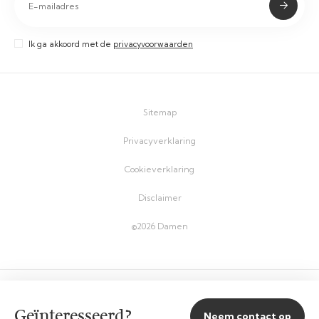
Ik ga akkoord met de
privacyvoorwaarden
Sitemap
Privacyverklaring
Cookieverklaring
Disclaimer
©2026 Damen
Geïnteresseerd?
Neem contact op