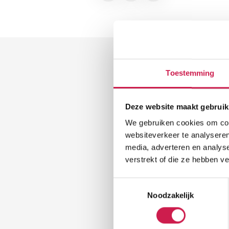
Toestemming
Deze website maakt gebruik
We gebruiken cookies om cont
websiteverkeer te analyseren
media, adverteren en analys
verstrekt of die ze hebben v
Toestemmingsselectie
2 januari 2025
Noodzakelijk
Overlijden van on
collega Patrick