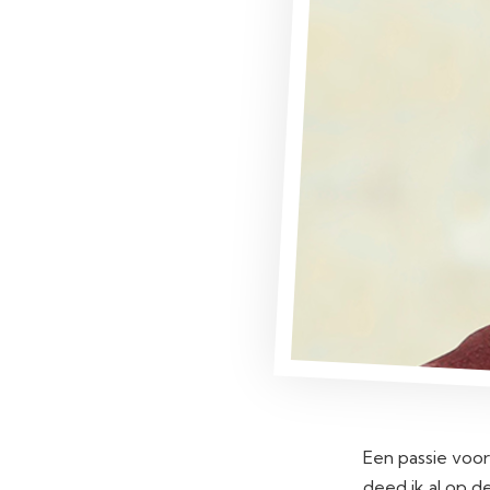
Een passie voor
deed ik al op d