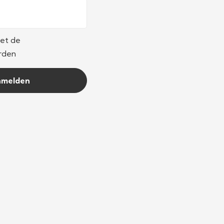
met de
rden
nmelden