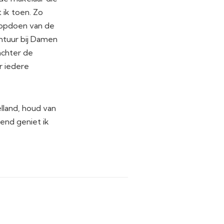
 ik toen. Zo
 opdoen van de
ntuur bij Damen
 achter de
r iedere
elland, houd van
tend geniet ik