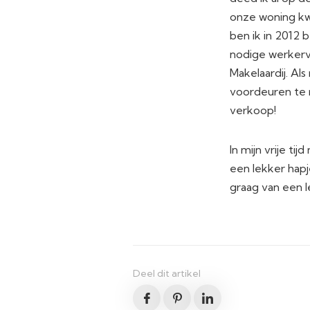
onze woning kwa
ben ik in 2012
nodige werkerv
Makelaardij. Al
voordeuren te 
verkoop!
In mijn vrije t
een lekker hapj
graag van een le
Deel dit artikel