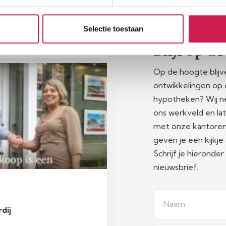
Selectie toestaan
Blijf op d
Op de hoogte blijv
ontwikkelingen op
hypotheken? Wij n
ons werkveld en la
met onze kantore
geven je een kijkj
Schrijf je hieronder
nieuwsbrief.
Naam
dij