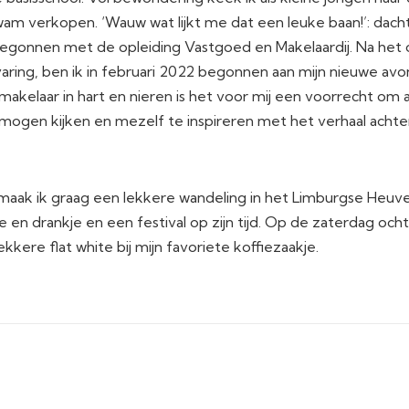
m verkopen. ‘Wauw wat lijkt me dat een leuke baan!’: dacht
 begonnen met de opleiding Vastgoed en Makelaardij. Na het
aring, ben ik in februari 2022 begonnen aan mijn nieuwe avo
s makelaar in hart en nieren is het voor mij een voorrecht om
mogen kijken en mezelf te inspireren met het verhaal achte
ijd maak ik graag een lekkere wandeling in het Limburgse Heuv
e en drankje en een festival op zijn tijd. Op de zaterdag och
kkere flat white bij mijn favoriete koffiezaakje.