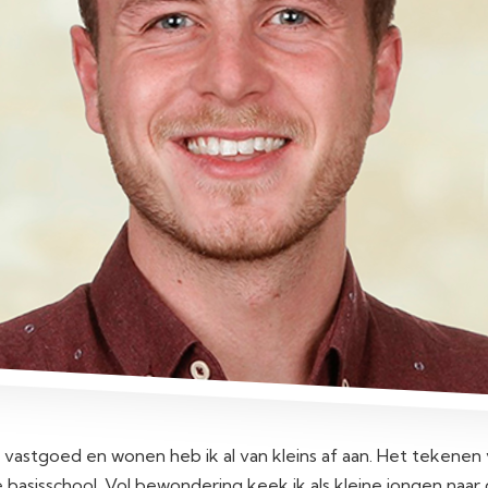
 vastgoed en wonen heb ik al van kleins af aan. Het tekene
e basisschool. Vol bewondering keek ik als kleine jongen naar